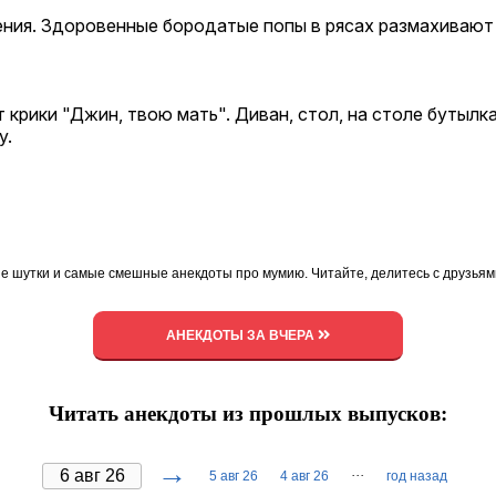
пения. Здоpовенные боpодатые попы в pясах pазмахиваю
 кpики "Джин, твою мать". Диван, стол, на столе бутылк
у.
е шутки и самые смешные анекдоты про мумию. Читайте, делитесь с друзья
АНЕКДОТЫ ЗА ВЧЕРА
Читать анекдоты из прошлых выпусков:
→
···
5 авг 26
4 авг 26
год назад