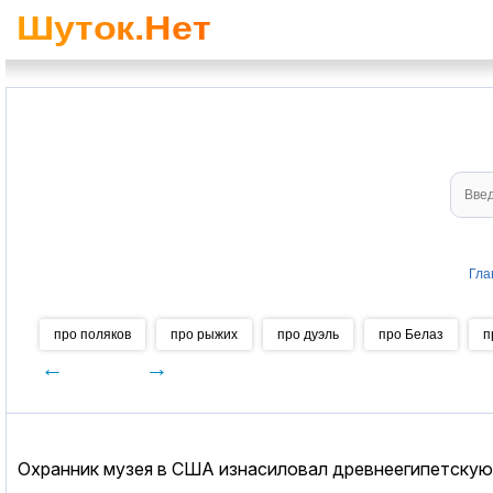
Гла
про поляков
про рыжих
про дуэль
про Белаз
п
←
→
Охранник музея в США изнасиловал древнеегипетскую