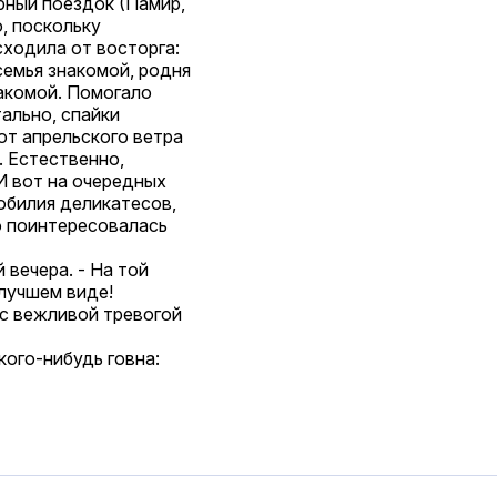
рный поездок (Памир,
, поскольку
сходила от восторга:
емья знакомой, родня
акомой. Помогало
ально, спайки
от апрельского ветра
. Естественно,
 И вот на очередных
обилия деликатесов,
о поинтересовалась
 вечера. - На той
 лучшем виде!
 с вежливой тревогой
кого-нибудь говна: