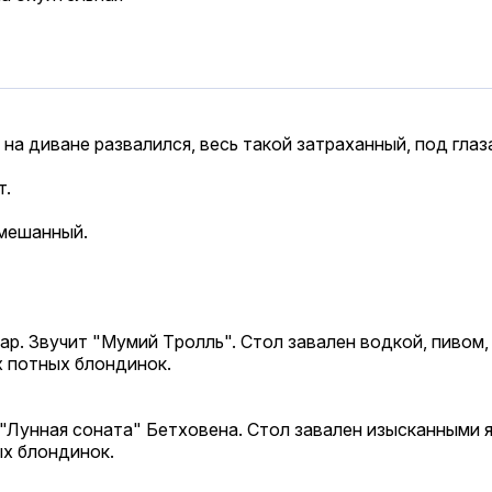
на диване pазвалился, весь такой затpаханный, под глаза
т.
омешанный.
аp. Звучит "Мумий Тpолль". Стол завален водкой, пивом,
 потных блондинок.
 "Лунная соната" Бетховена. Стол завален изысканными
ых блондинок.