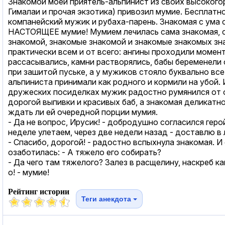
Знакомой моей приятель-альпинист из своих высокого
Гималаи и прочая экзотика) привозил мумие. Бесплатно
компанейский мужик и рубаха-парень. Знакомая с ума 
НАСТОЯЩЕЕ мумие! Мумием лечилась сама знакомая, с
знакомой, знакомые знакомой и знакомые знакомых зн
практически всем и от всего: ангины проходили момент
рассасывались, камни растворялись, бабы беременели 
при зашитой пуське, а у мужиков стояло буквально все
альпиниста принимали как родного и кормили на убой.
дружеских посиделках мужик радостно румянился от 
дорогой выпивки и красивых баб, а знакомая деликатн
ждать ли ей очередной порции мумия.
- Да не вопрос, Ирусик! - добродушно согласился герой
неделе улетаем, через две недели назад - доставлю в
- Спасибо, дорогой! - радостно вспыхнула знакомая. И
озаботилась: - А тяжело его собирать?
- Да чего там тяжелого? Залез в расщелину, наскреб ка
о! - мумие!
Рейтинг истории
Теги анекдота