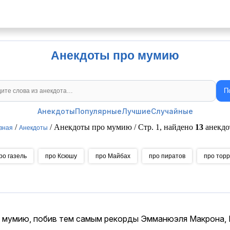
Анекдоты про мумию
П
Поиск анекдотов
Анекдоты
Популярные
Лучшие
Случайные
/
/ Анекдоты про мумию / Стр. 1, найдено
13
анекдо
вная
Анекдоты
ро газель
про Ксюшу
про Майбах
про пиратов
про тор
 мумию, побив тем самым рекорды Эмманюэля Макрона, 