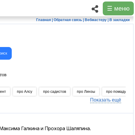
☰ меню
Главная
|
Обратная связь
|
Вебмастеру
|
В закладки
оиск
тов
рент
про Алсу
про садистов
про Линзы
про помаду
Показать ещё
Максима Галкина и Прохора Шаляпина.