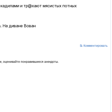
т кадилами и тp@хают мясистых потных
а. Hа диване Вован
📝 Комментировать
ми, оценивайте понравившиеся анекдоты.