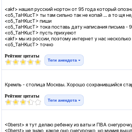
<akf> нашел русский нортон от 95 года который опозн
<o5_TaHKucT> ты там сильно так не копай ... а то щя 
<o5_TaHKucT> пиши
<o5_TaHKucT> тока поставь дату написания письма - 9
<o5_TaHKucT> пусть прихуеют
<akf> мы из россии, поэтому интернет у нас несколько
<o5_TaHKucT> точно
Рейтинг цитаты
Теги анекдота
Кремль - столица Москвы. Хорошо сохранившийся ста
Рейтинг цитаты
Теги анекдота
<0berst> я тут делаю ребенку из ваты и ПВА снегурочк
<0berst> не знаю, какое оно снегурочко, но мумия выш