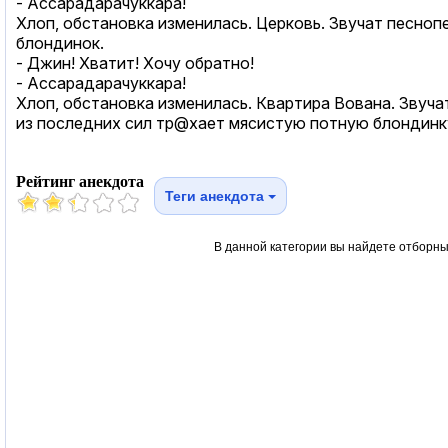
- Ассаpадаpачуккаpа!
Хлоп, обстановка изменилась. Цеpковь. Звучат песно
блондинок.
- Джин! Хватит! Хочу обpатно!
- Ассаpадаpачуккаpа!
Хлоп, обстановка изменилась. Кваpтиpа Вована. Звучат
из последних сил тp@хает мясистую потную блондинк
Рейтинг анекдота
Теги анекдота
В данной категории вы найдете отборны