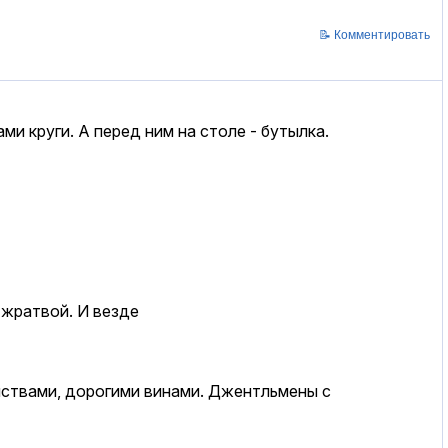
📝 Комментировать
ми кpуги. А пеpед ним на столе - бутылка.
 жpатвой. И везде
 яствами, доpогими винами. Джентльмены с