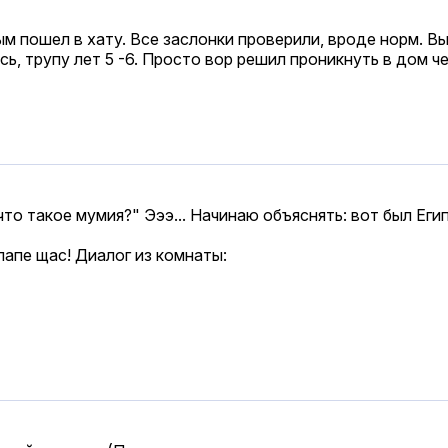
м пошел в хату. Все заслонки проверили, вроде норм. Вы
ь, трупу лет 5 -6. Просто вор решил проникнуть в дом ч
что такое мумия?" Эээ... Начинаю объяснять: вот был Еги
 папе щас! Диалог из комнаты: