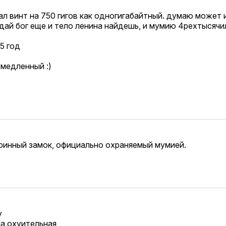
ал винт на 750 гигов как одногигабайтный. думаю может 
недай бог еще и тело ленина найдешь, и мумию 4рехтысячи
5 год
 медленный :)
ринный замок, официально охраняемый мумией.
у
ла охуительная