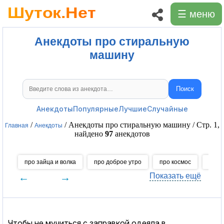
☰ меню
Анекдоты про стиральную
машину
Поиск
Поиск анекдотов
Анекдоты
Популярные
Лучшие
Случайные
/
/ Анекдоты про стиральную машину / Стр. 1,
Главная
Анекдоты
найдено
97
анекдотов
про зайца и волка
про доброе утро
про космос
про 
←
→
Показать ещё
Чтобы не мучиться с заправкой одеяла в