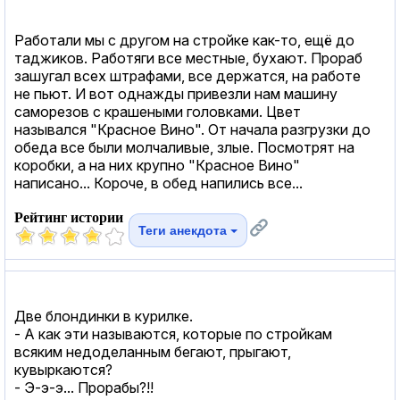
Работали мы с другом на стройке как-то, ещё до
таджиков. Работяги все местные, бухают. Прораб
зашугал всех штрафами, все держатся, на работе
не пьют. И вот однажды привезли нам машину
саморезов с крашеными головками. Цвет
назывался "Красное Вино". От начала разгрузки до
обеда все были молчаливые, злые. Посмотрят на
коробки, а на них крупно "Красное Вино"
написано... Короче, в обед напились все...
Рейтинг истории
Теги анекдота
Две блондинки в курилке.
- А как эти называются, которые по стройкам
всяким недоделанным бегают, прыгают,
кувыркаются?
- Э-э-э... Прорабы?!!