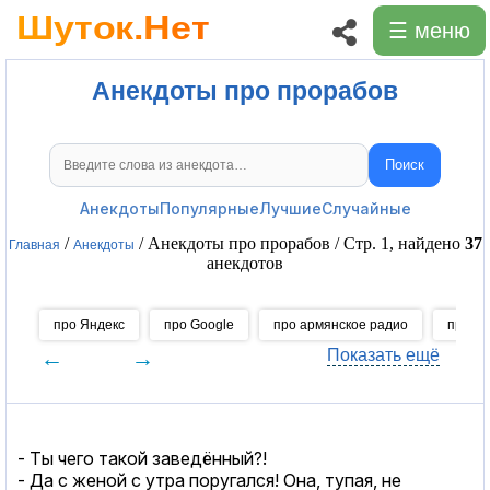
☰ меню
Анекдоты про прорабов
Поиск
Поиск анекдотов
Анекдоты
Популярные
Лучшие
Случайные
/
/ Анекдоты про прорабов / Стр. 1, найдено
37
Главная
Анекдоты
анекдотов
про Яндекс
про Google
про армянское радио
про ко
←
→
Показать ещё
- Ты чего такой заведённый?!
- Да с женой с утра поругался! Она, тупая, не