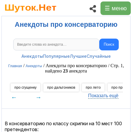
☰ меню
Анекдоты про консерваторию
Поиск
Поиск анекдотов
Анекдоты
Популярные
Лучшие
Случайные
/
/ Анекдоты про консерваторию / Стр. 1,
Главная
Анекдоты
найдено
23
анекдота
про сгущенку
про дальтоников
про лето
про принте
←
→
Показать ещё
В консерваторию по классу скрипки на 10 мест 100
претендентов: