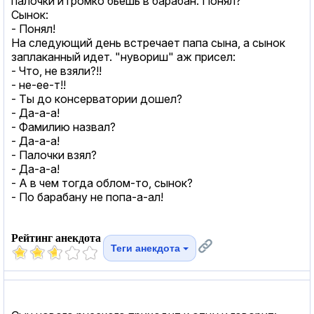
палочки и громко бьешь в барабан. Понял?
Сынок:
- Понял!
На следующий день встречает папа сына, а сынок
заплаканный идет. "нувориш" аж присел:
- Что, не взяли?!!
- не-ее-т!!
- Ты до консерватории дошел?
- Да-а-а!
- Фамилию назвал?
- Да-а-а!
- Палочки взял?
- Да-а-а!
- А в чем тогда облом-то, сынок?
- По барабану не попа-а-ал!
Рейтинг анекдота
Теги анекдота