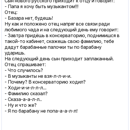
Сын нового русского приходит к отцу и говорит:
- Папа я хочу быть музыкантом!!!
Отец:
- Базара нет, будешь!
Ну как и положено отец напряг все связи ради
любимого чада и на следующий день ему говорит:
- Завтра придёшь в консерваторию, поднимишся в
такой-то кабинет, скажешь свою фамилию, тебе
дадут барабанные палочки ты по барабану
ударишь.
На следующий день сын приходит заплаканный.
Отец спрашивает:
- Что случилось?
- В музыканты не взя-л-л-и-и.
- Почему? В консерваторию ходил?
- Ходи-и-и-л-л-л...
- Фамилию сказал?
- Сказа-а-а-л-л..
- Ну и что же?
- Я по барабану не попа-а-а-л-л!