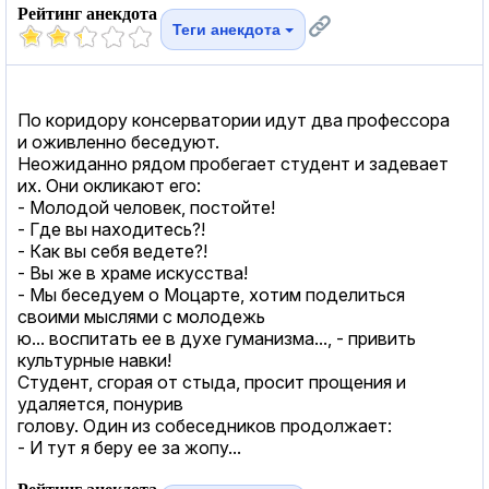
Рейтинг анекдота
Теги анекдота
По коридору консерватории идут два профессора
и оживленно беседуют.
Неожиданно рядом пробегает студент и задевает
их. Они окликают его:
- Молодой человек, постойте!
- Где вы находитесь?!
- Как вы себя ведете?!
- Вы же в храме искусства!
- Мы беседуем о Моцарте, хотим поделиться
своими мыслями с молодежь
ю... воспитать ее в духе гуманизма..., - привить
культурные навки!
Студент, сгорая от стыда, просит прощения и
удаляется, понурив
голову. Один из собеседников продолжает:
- И тут я беру ее за жопу...