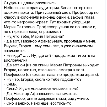
Студенты давно разошлись.
Небольшая старая аудитория. Запах натертого
воском паркета. Притушенный свет. Профессор по
классу виолончели наконец один и, закрыв глаза,
что-то негромко играет. Тут входит уборщица
Мария Петровна. Профессор узнал ее по шагам и,
не открывая глаза, спрашивает:
- Ну, что тебе, Мария Петровна?
- Да вот, Никанор Афанасьевич, проблема у меня.
Внучек, Егорка – ему семь лет, а уже онанизмом
занимается…
- Ннн-да? … . . Ну, где он? (продолжает играть на
виолончели)
- Да вот он (из-за спины Марии Петровны выходит
Егорка, неохотно, стесняясь, смотря в пол).
Профессор (открывая глаза, но продолжая играть):
- Ну что, Егорка, сколько тебе годков-то?
- Семь.
- Семь? И уже онанизмом занимаешься?
- Да, Никакор Афанасьевич, занимаюсь.
Профессор, опять закрывая глаза, задумчиво:
- Оно и верно. Рано еще, ебстись-то!