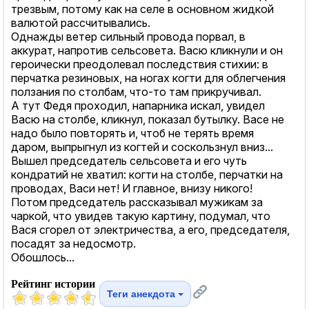
трезвым, потому как на селе в основном жидкой
валютой рассчитывались.
Однажды ветер сильный провода порвал, в
аккурат, напротив сельсовета. Васю кликнули и он
героически преодолевал последствия стихии: в
перчатка резиновых, на ногах когти для облегчения
ползания по столбам, что-то там прикручивал.
А тут Федя проходил, напарника искал, увидел
Васю на столбе, кликнул, показал бутылку. Васе не
надо было повторять и, чтоб не терять время
даром, выпрыгнул из когтей и соскользнул вниз...
Вышел председатель сельсовета и его чуть
кондратий не хватил: когти на столбе, перчатки на
проводах, Васи нет! И главное, внизу никого!
Потом председатель рассказывал мужикам за
чаркой, что увидев такую картину, подумал, что
Вася сгорел от электричества, а его, председателя,
посадят за недосмотр.
Обошлось...
Рейтинг истории
Теги анекдота