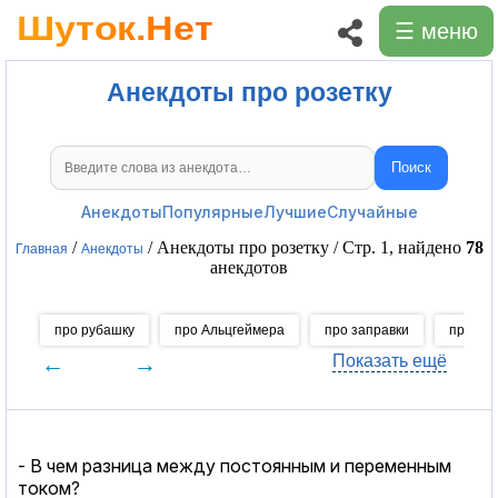
☰ меню
Анекдоты про розетку
Поиск
Поиск анекдотов
Анекдоты
Популярные
Лучшие
Случайные
/
/ Анекдоты про розетку / Стр. 1, найдено
78
Главная
Анекдоты
анекдотов
про рубашку
про Альцгеймера
про заправки
про яз
←
→
Показать ещё
- В чем разница между постоянным и переменным
током?