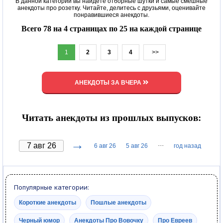
В данной категории вы найдете отборные шутки и самые смешные
анекдоты про розетку. Читайте, делитесь с друзьями, оценивайте
понравившиеся анекдоты.
Всего 78 на 4 страницах по 25 на каждой странице
1
2
3
4
>>
АНЕКДОТЫ ЗА ВЧЕРА
Читать анекдоты из прошлых выпусков:
→
···
6 авг 26
5 авг 26
год назад
Популярные категории:
Короткие анекдоты
Пошлые анекдоты
Черный юмор
Анекдоты Про Вовочку
Про Евреев