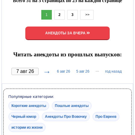
Всего 51 на 3 страницах по 25 на каждой странице
1
2
3
>>
АНЕКДОТЫ ЗА ВЧЕРА
Читать анекдоты из прошлых выпусков:
→
···
6 авг 26
5 авг 26
год назад
Популярные категории:
Короткие анекдоты
Пошлые анекдоты
Черный юмор
Анекдоты Про Вовочку
Про Евреев
истории из жизни