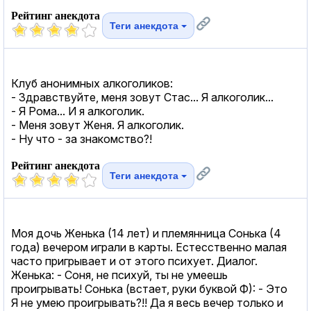
Рейтинг анекдота
Теги анекдота
Клуб анонимных алкоголиков:
- Здравствуйте, меня зовут Стас... Я алкоголик...
- Я Рома... И я алкоголик.
- Меня зовут Женя. Я алкоголик.
- Ну что - за знакомство?!
Рейтинг анекдота
Теги анекдота
Моя дочь Женька (14 лет) и племянница Сонька (4
года) вечером играли в карты. Естесственно малая
часто пригрывает и от этого психует. Диалог.
Женька: - Соня, не псиxуй, ты не умеешь
проигрывать! Сонька (встает, руки буквой Ф): - Это
Я не умею проигрывать?!! Да я весь вечер только и