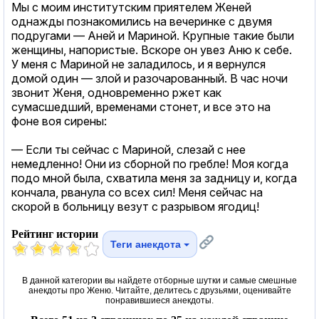
Мы с моим институтским приятелем Женей
однажды познакомились на вечеринке с двумя
подругами — Аней и Мариной. Крупные такие были
женщины, напористые. Вскоре он увез Аню к себе.
У меня с Мариной не заладилось, и я вернулся
домой один — злой и разочарованный. В час ночи
звонит Женя, одновременно ржет как
сумасшедший, временами стонет, и все это на
фоне воя сирены:
— Если ты сейчас с Мариной, слезай с нее
немедленно! Они из сборной по гребле! Моя когда
подо мной была, схватила меня за задницу и, когда
кончала, рванула со всех сил! Меня сейчас на
скорой в больницу везут с разрывом ягодиц!
Рейтинг истории
Теги анекдота
В данной категории вы найдете отборные шутки и самые смешные
анекдоты про Женю. Читайте, делитесь с друзьями, оценивайте
понравившиеся анекдоты.