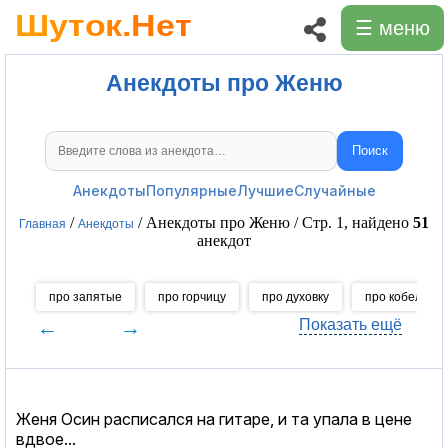
☰ меню
Анекдоты про Женю
Поиск
Поиск анекдотов
Анекдоты
Популярные
Лучшие
Случайные
/
/ Анекдоты про Женю / Стр. 1, найдено
51
Главная
Анекдоты
анекдот
про запятые
про горчицу
про духовку
про кобелей
←
→
Показать ещё
Женя Осин расписался на гитаре, и та упала в цене
вдвое...