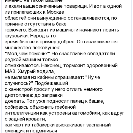
и ехали вышеозначенные товарищи. И вот в одной
из прилегающих к Москве
областей они вынужденно останавливаются, по
причине отсутствия в баке
горючего. Выходят из машины и начинают ловить
грузовики. Народ в то
время был не в пример добрее. Останавливается
множество легковушек:
"Мол, чем помочь?" Но счастливые обладатели
редкой машины только
отмахиваются. Наконец, тормозит здоровенный
МАЗ. Хмурый водила,
не вылезая из кабины спрашивает: "Ну че
случилось?" Подбежавший
с канистрой просит у него отлить немного
дизтоплива: до заправки
доехать. Тот уже подносит палец к башке,
собираясь объяснить гребаной
интеллигенции как устроены автомобили, как вдруг
с задней кровати,
как черт из табакерки выскакивает заспанный
сменщик и подмигивая