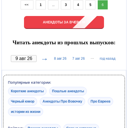
<<
1
...
3
4
5
6
АНЕКДОТЫ ЗА ВЧЕРА
Читать анекдоты из прошлых выпусков:
→
···
8 авг 26
7 авг 26
год назад
Популярные категории:
Короткие анекдоты
Пошлые анекдоты
Черный юмор
Анекдоты Про Вовочку
Про Евреев
истории из жизни
Рейтинг: