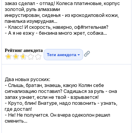
заказ сделал - отпад! Колеса платиновые, корпус
золотой, руль алмазами
инкрустирован, сиденья - из крокодиловой кожи,
панелька изумрудная...
- Класс! И скорость, наверно, оф#гительная?
- А я не езжу - бензина много жрет, собака...
Рейтинг анекдота
Теги анекдота
Два новых русских:
- Слышь, братан, знаешь, какую Колян себе
сигнализацию поставил? Садишься за руль - она
запах узнает, если не твой - взрывается!
- Круто, блин! Внатуре, надо позвонить - узнать,
где достал!
- Не! Не получится. Он вчера одеколон решил
сменить...