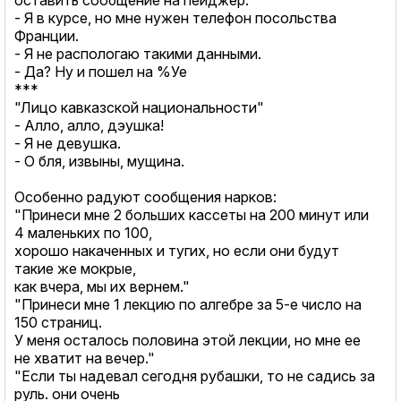
- Я в курсе, но мне нужен телефон посольства
Франции.
- Я не распологаю такими данными.
- Да? Ну и пошел на %Уе
***
"Лицо кавказской национальности"
- Алло, алло, дэушка!
- Я не девушка.
- О бля, извыны, мущина.
Особенно радуют сообщения нарков:
"Принеси мне 2 больших кассеты на 200 минут или
4 маленьких по 100,
хорошо накаченных и тугих, но если они будут
такие же мокрые,
как вчера, мы их вернем."
"Принеси мне 1 лекцию по алгебре за 5-е число на
150 страниц.
У меня осталось половина этой лекции, но мне ее
не хватит на вечер."
"Если ты надевал сегодня рубашки, то не садись за
руль. они очень