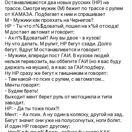
Останавливаются два новых русских (НР) на
трассе. Смотря мужик (М) бежит по трассе с рулем
от КАМАЗА. Подбегает к ним и спрашивает
М - Мужики как проехать на Чернигов?
НР - Ты что п%$доватый, пошел на х%й отсюда!
М достает автомат и говорит:
- Ах п%$доватый? Ану вы двое - в кузов!
Ну что делать. М рулит, НР бегут сзади. Долго
бегут. Вдруг М останавливется и говорит:
- Мужики, впереди пост ГАИ. В кузове людей
нельзя перевозить, вы оббегите ГАИ (но я вас буду
держать на мушке), а я вас за ГАИ подберу.
Ну НР сразу же бегут к гаишникам и говорят:
- Там какой-то псих с рулем, с автоматом...
Менты говорят:
- Будем брать!
Выходит мент берет руль от мотоцикла и типа
заводит.
НР: - Да ты тоже псих?!
Мент: - Ах псих. А ну один в коляску, другой на зад.
Бегут значит они уже на полусогнутых, ноги болят.
И один НР говорит другому:
- Нах%я было п%$деть, сейчас бы ехали КАК