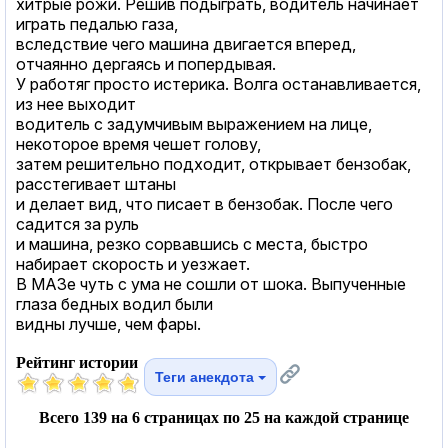
хитрые рожи. Решив подыграть, водитель начинает
играть педалью газа,
вследствие чего машина двигается вперед,
отчаянно дергаясь и попердывая.
У работяг просто истерика. Волга останавливается,
из нее выходит
водитель с задумчивым выражением на лице,
некоторое время чешет голову,
затем решительно подходит, открывает бензобак,
расстегивает штаны
и делает вид, что писает в бензобак. После чего
садится за руль
и машина, резко сорвавшись с места, быстро
набирает скорость и уезжает.
В МАЗе чуть с ума не сошли от шока. Выпученные
глаза бедных водил были
видны лучше, чем фары.
Рейтинг истории
Теги анекдота
Всего 139 на 6 страницах по 25 на каждой странице