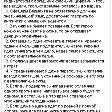
индикатором с большими красными цифрами, чтобы
все видели, сколько времени осталось до взрыва.
10. Офицеры Вермахта не обязательно должны
знать немецкий язык, достаточно говорить по-
английски с немецким акцентом.
11. В кухнях не бывает освещения. Если герою
ночью нужен свет на кухне, то он открывает
дверцу холодильника.
12. Оставшись одна ночевать в темном и мрачном
здании и услышав подозрительный звук, героиня
идет узнавать в чем дело, надев самое роскошное
и соблазнительное белье.
13. Столкнувшиеся автомобили всегда взрываются
и горят.
14. У средневековых и даже первобытных жителей
всегда блестящие, ухоженнные роскошные волосы
и великолепные зубы.
15. Если вы подверглись нападению более чем
одного противника, нападать все равно будут по
одному, а остальные в это время совершают
угрожающие телодвижения.
16. Если даже машина едет по ровной и прямой
дороге, руль все равно нужно яростно крутить из