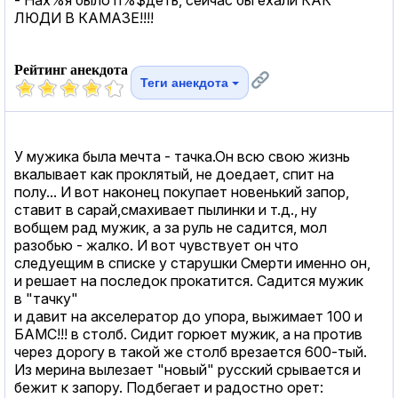
ЛЮДИ В КАМАЗЕ!!!!
Рейтинг анекдота
Теги анекдота
У мужика была мечта - тачка.Он всю свою жизнь
вкалывает как проклятый, не доедает, спит на
полу... И вот наконец покупает новенький запор,
ставит в сарай,смахивает пылинки и т.д., ну
вобщем рад мужик, а за руль не садится, мол
разобью - жалко. И вот чувствует он что
следуещим в списке у старушки Смерти именно он,
и решает на последок прокатится. Садится мужик
в "тачку"
и давит на акселератор до упора, выжимает 100 и
БАМС!!! в столб. Сидит горюет мужик, а на против
через дорогу в такой же столб врезается 600-тый.
Из мерина вылезает "новый" русский срывается и
бежит к запору. Подбегает и радостно орет: