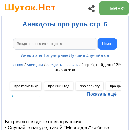
☰ меню
Анекдоты про руль стр. 6
Поиск
Поиск анекдотов
Анекдоты
Популярные
Лучшие
Случайные
/
/
/ Стр. 6, найдено
139
Главная
Анекдоты
Анекдоты про руль
анекдотов
про косметику
про 2021 год
про записку
про филос
←
→
Показать ещё
Встречаются двое новых русских:
- Слушай, в натуре, такой "Мерседес" себе на