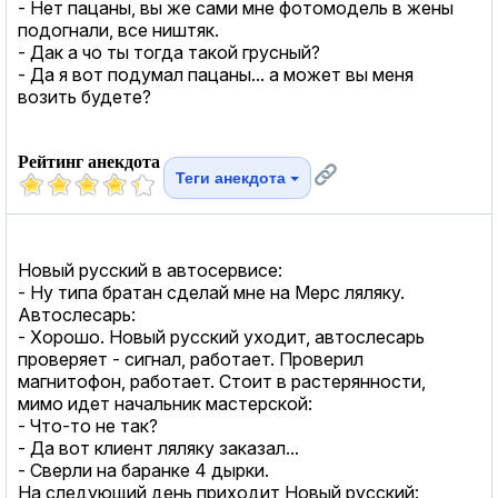
- Нет пацаны, вы же сами мне фотомодель в жены
подогнали, все ништяк.
- Дак а чо ты тогда такой грусный?
- Да я вот подумал пацаны... а может вы меня
возить будете?
Рейтинг анекдота
Теги анекдота
Новый русский в автосервисе:
- Ну типа братан сделай мне на Мерс ляляку.
Автослесарь:
- Хорошо. Новый русский уходит, автослесарь
проверяет - сигнал, работает. Проверил
магнитофон, работает. Стоит в растерянности,
мимо идет начальник мастерской:
- Что-то не так?
- Да вот клиент ляляку заказал...
- Сверли на баранке 4 дырки.
На следующий день приходит Новый русский: