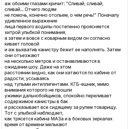
аж обоими глазами кричит: "Сливай, сливай,
сливай... Отчего людям
не помочь, конечно отольем, о чем речь!" Поначалу
удивленное выражение
лица первого водилы постепенно проясняется
хитрой улыбкой понимания,
а затем и вовсе с коварным видом он согласно
кивает головой
и аж выхватив канистру бежит ее наполнять. Затем
они отъезжают
на несколько метров и останавливаются в
ожидании шоу. Даже на этом
расстоянии видно, как они катаются по кабине от
радости, уссываясь
над тупыми интеллигентами. КГБ-ешник, мимо
внимания которого не прошли
ужимки дальнобойщиков, спокойно переливает
содержимое канистры в бак
и рассказывает все сидящему за рулем товарищу.
Тот с улыбкой наблюдает,
как трясется кабина МАЗа и в боковых зеркалах
время от времени мелькают