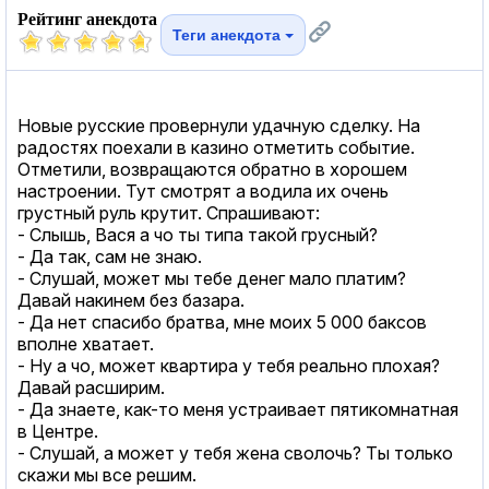
Рейтинг анекдота
Теги анекдота
Новые русские провернули удачную сделку. На
радостях поехали в казино отметить событие.
Отметили, возвращаются обратно в хорошем
настроении. Тут смотрят а водила их очень
грустный руль крутит. Спрашивают:
- Слышь, Вася а чо ты типа такой грусный?
- Да так, сам не знаю.
- Слушай, может мы тебе денег мало платим?
Давай накинем без базара.
- Да нет спасибо братва, мне моих 5 000 баксов
вполне хватает.
- Ну а чо, может квартира у тебя реально плохая?
Давай расширим.
- Да знаете, как-то меня устраивает пятикомнатная
в Центре.
- Слушай, а может у тебя жена сволочь? Ты только
скажи мы все решим.