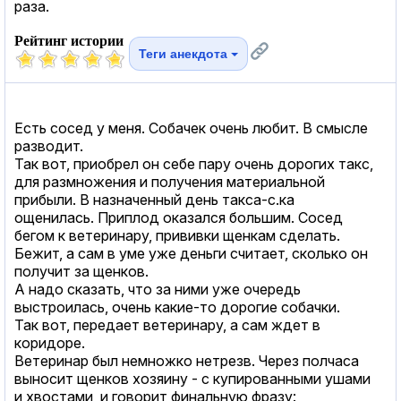
раза.
Рейтинг истории
Теги анекдота
Есть сосед у меня. Собачек очень любит. В смысле
разводит.
Так вот, приобрел он себе пару очень дорогих такс,
для размножения и получения материальной
прибыли. В назначенный день такса-с.ка
ощенилась. Приплод оказался большим. Сосед
бегом к ветеринару, прививки щенкам сделать.
Бежит, а сам в уме уже деньги считает, сколько он
получит за щенков.
А надо сказать, что за ними уже очередь
выстроилась, очень какие-то дорогие собачки.
Так вот, передает ветеринару, а сам ждет в
коридоре.
Ветеринар был немножко нетрезв. Через полчаса
выносит щенков хозяину - с купированными ушами
и хвостами, и говорит финальную фразу: