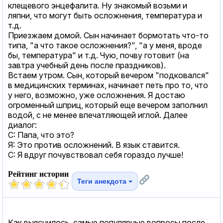
клещевого энцефалита. Ну знакомый возьми и
ляпни, что могут быть осложнения, температура и
т.д.
Приезжаем домой. Сын начинает бормотать что-то
типа, "а что такое осложнения?", "а у меня, вроде
бы, температура" и т.д. Чую, почву готовит (на
завтра учебный день после праздников).
Встаем утром. Сын, который вечером "подковался"
в медицинских терминах, начинает петь про то, что
у него, возможно, уже осложнения. Я достаю
огроменный шприц, который еще вечером заполнил
водой, с не менее впечатляющей иглой. Далее
диалог:
С: Папа, что это?
Я: Это против осложнений. В язык ставится.
С: Я вдруг почувствовал себя гораздо лучше!
Рейтинг истории
Теги анекдота
Как выяснилось, самые популярные вопросы после