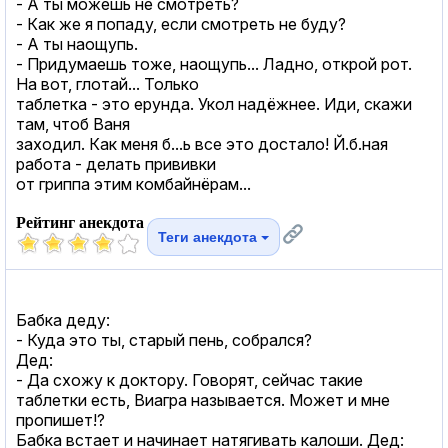
- А ты можешь не смотреть?
- Как же я попаду, если смотреть не буду?
- А ты наощупь.
- Придумаешь тоже, наощупь... Ладно, открой рот.
На вот, глотай... Только
таблетка - это ерунда. Укол надёжнее. Иди, скажи
там, чтоб Ваня
заходил. Как меня б...ь все это достало! Й.б.ная
работа - делать прививки
от гриппа этим комбайнёрам...
Рейтинг анекдота
Теги анекдота
Бабка деду:
- Куда это ты, старый пень, собрался?
Дед:
- Да схожу к доктору. Говорят, сейчас такие
таблетки есть, Виагра называется. Может и мне
пропишет!?
Бабка встает и начинает натягивать калоши. Дед: