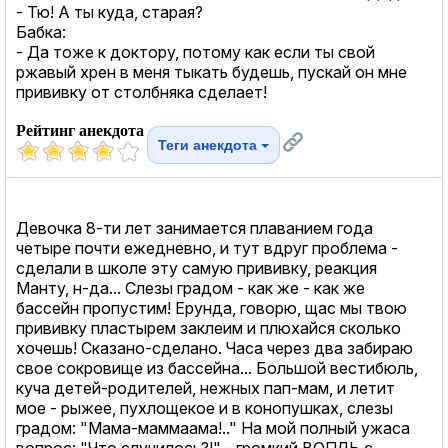
- Тю! А ты куда, старая?
Бабка:
- Да тоже к доктору, потому как если ты свой
ржавый хрен в меня тыкать будешь, пускай он мне
прививку от столбняка сделает!
Рейтинг анекдота
Теги анекдота
Девочка 8-ти лет занимается плаванием года
четыре почти ежедневно, и тут вдруг проблема -
сделали в школе эту самую прививку, реакция
Манту, н-да... Слезы градом - как же - как же
бассейн пропустим! Ерунда, говорю, щас мы твою
прививку пластырем заклеим и плюхайся сколько
хочешь! Сказано-сделано. Часа через два забираю
свое сокровище из бассейна... Большой вестибюль,
куча детей-родителей, нежных пап-мам, и летит
мое - рыжее, пухлощекое и в конопушках, слезы
градом: "Мама-маммаама!.." На мой полный ужаса
вопрос: "Что случилось?!" - громкий ВОПЛЬ с