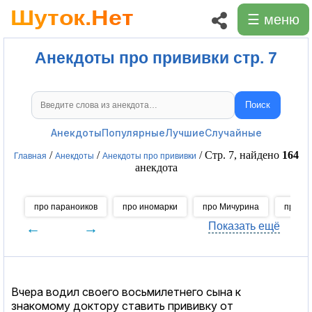
☰ меню
Анекдоты про прививки стр. 7
Поиск
Поиск анекдотов
Анекдоты
Популярные
Лучшие
Случайные
/
/
/ Стр. 7, найдено
164
Главная
Анекдоты
Анекдоты про прививки
анекдота
про параноиков
про иномарки
про Мичурина
про во
←
→
Показать ещё
Вчера водил своего восьмилетнего сына к
знакомому доктору ставить прививку от