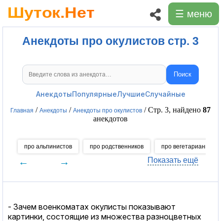
☰ меню
Анекдоты про окулистов стр. 3
Поиск
Поиск анекдотов
Анекдоты
Популярные
Лучшие
Случайные
/
/
/ Стр. 3, найдено
87
Главная
Анекдоты
Анекдоты про окулистов
анекдотов
про альпинистов
про родственников
про вегетарианцев
←
→
Показать ещё
- Зачем военкоматах окулисты показывают
картинки, состоящие из множества разноцветных