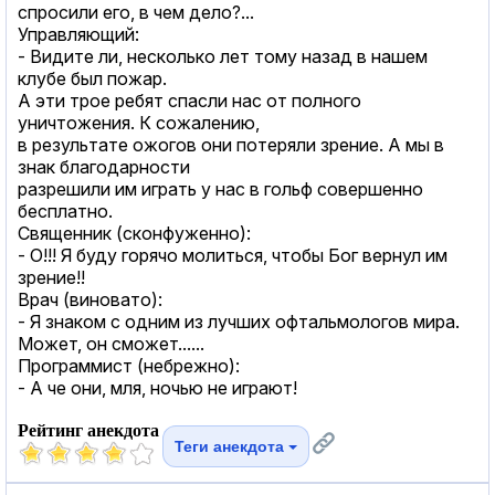
спросили его, в чем дело?...
Управляющий:
- Видите ли, несколько лет тому назад в нашем
клубе был пожар.
А эти трое ребят спасли нас от полного
уничтожения. К сожалению,
в результате ожогов они потеряли зрение. А мы в
знак благодарности
разрешили им играть у нас в гольф совершенно
бесплатно.
Священник (сконфуженно):
- О!!! Я буду горячо молиться, чтобы Бог вернул им
зрение!!
Врач (виновато):
- Я знаком с одним из лучших офтальмологов мира.
Может, он сможет......
Программист (небрежно):
- А че они, мля, ночью не играют!
Рейтинг анекдота
Теги анекдота