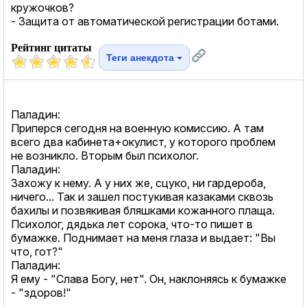
кружочков?
- Защита от автоматической регистрации ботами.
Рейтинг цитаты
Теги анекдота
Паладин:
Приперся сегодня на военную комиссию. А там
всего два кабинета+окулист, у которого проблем
не возникло. Вторым был психолог.
Паладин:
Захожу к нему. А у них же, сцуко, ни гардероба,
ничего... Так и зашел постукивая казаками сквозь
бахилы и позвякивая бляшками кожанного плаща.
Психолог, дядька лет сорока, что-то пишет в
бумажке. Поднимает на меня глаза и выдает: "Вы
что, гот?"
Паладин:
Я ему - "Слава Богу, нет". Он, наклоняясь к бумажке
- "здоров!"