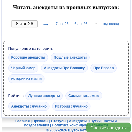
Читать анекдоты из прошлых выпусков:
→
···
7 авг 26
6 авг 26
год назад
Популярные категории:
Короткие анекдоты
Пошлые анекдоты
Черный юмор
Анекдоты Про Вовочку
Про Евреев
истории из жизни
Рейтинг:
Лучшие анекдоты
Самые читаемые
Анекдоты случайно
Истории случайно
Главная
|
Приколы
|
Статусы
|
Анекдоты
|
Шутки
|
Тосты и
поздравления
|
Политика конфиденциальности
Свежие анекдоты
© 2007-2026 Шуток.нет