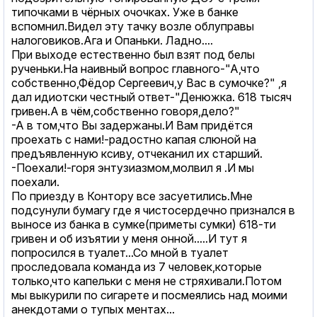
типочками в чёрных очочках. Уже в банке
вспомнил.Видел эту тачку возле облуправы
налоговиков.Ага и Опаньки. Ладно....
При выходе естественно был взят под белы
рученьки.На наивный вопрос главного-"А,что
собственно,Фёдор Сергеевич,у Вас в сумочке?" ,я
дал идиотски честный ответ-"Денюжка. 618 тысяч
гривен.А в чём,собственно говоря,дело?"
-А в том,что Вы задержаны.И Вам придётся
проехать с нами!-радостно капая слюной на
предъявленную ксиву, отчеканил их старший.
-Поехали!-горя энтузиазмом,молвил я .И мы
поехали.
По приезду в Контору все засуетились.Мне
подсунули бумагу где я чистосердечно признался в
выносе из банка в сумке(приметы сумки) 618-ти
гривен и об изъятии у меня онной.....И тут я
попросился в туалет...Со мной в туалет
проследовала команда из 7 человек,которые
только,что капельки с меня не стряхивали.Потом
мы выкурили по сигарете и посмеялись над моими
анекдотами о тупых ментах...