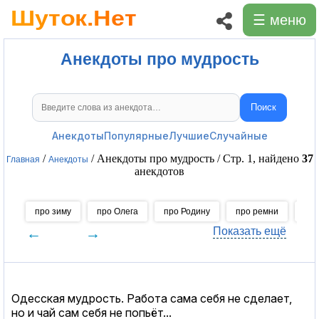
☰ меню
Анекдоты про мудрость
Поиск
Поиск анекдотов
Анекдоты
Популярные
Лучшие
Случайные
/
/ Анекдоты про мудрость / Стр. 1, найдено
37
Главная
Анекдоты
анекдотов
про зиму
про Олега
про Родину
про ремни
про
←
→
Показать ещё
Одесская мудрость. Работа сама себя не сделает,
но и чай сам себя не попьёт...