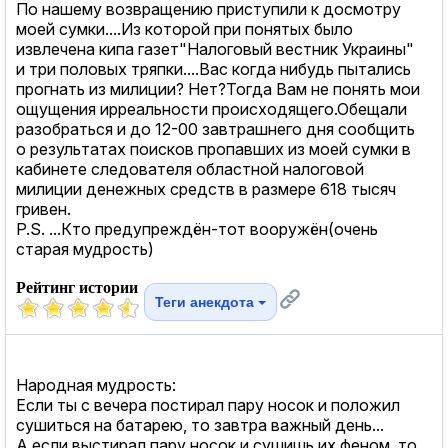
По нашему возвращению приступили к досмотру
моей сумки....Из которой при понятых было
извлечена кипа газет"Налоговый вестник Украины"
и три половых тряпки....Вас когда нибудь пытались
прогнать из милиции? Нет?Тогда Вам не понять мои
ощущения ирреальности происходящего.Обещали
разобраться и до 12-00 завтрашнего дня сообщить
о результатах поисков пропавших из моей сумки в
кабинете следователя областной налоговой
милиции денежных средств в размере 618 тысяч
гривен.
P.S. ...Кто предупреждён-тот вооружён(очень
старая мудрость)
Рейтинг истории
Теги анекдота
Народная мудрость:
Если ты с вечера постирал пару носок и положил
сушиться на батарею, то завтра важный день...
А если выстирал пару носок и сушишь их феном, то