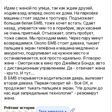
Идем с женой по улице, так как ждем друзей,
ходим взад-вперед около их дома. На парковке
машины стоят задом к тротуару. Подъезжает
большая белая БМВ, тоже хочет встать. Сдаёт
назад, упирается чем-то в поребрик, звук касания
не очень приятный. Отъезжает, опять пробует,
тоже самое. Мы проходим мимо. Через пару минут
возвращаемся. Около БМВ стоит деваха, тыкает
пальцем в экран телефона и машина медленно и
аккуратно, подруливает на нужное место и
останавливается, всё просто идеально. Я говорю
жене - Смотри как в кино про Джеймса Бонда, авто
с дистанционным управлением. Да - отвечает жена
- круто. И тут....
В БМВ открывается водительская дверь, вылезает
вторая деваха. Первая говорит ей - Всё ОК, и
продожает тыкать пальцем в экран. "Не дошли до
нас ещё запредельные технологии" - резюмирут
жена.
Рейтинг истории
Теги анекдота