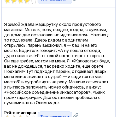
Я зимой ждала маршрутку около продуктового
магазина. Метель, ночь, поздно, я одна, с сумками,
до дома две остановки, но идти невмочь. Наконец-
то подъехала. Дверь рядом с водителем
открылась, парень выскочил, я — бац, и на его
место. Водитель говорит: «А ну пошла отсюда,
дура очкастая!»Я от такой наглости рот открыла.
Он еще грубее, матом на меня. Я: «Жаловаться буду,
вас не дождешься, так редко ходите, еще орете.
Поехали!» Тут подходит парень, открывает дверь,
меня выволакивает в сугроб — и садится на мое
место!Я в сугробе чуть не реву. Машина отъезжает,
я пытаюсь запомнить номер обидчиков, и вижу:
«Российское объединение инкассаторов», «Банк
пром-тара-ра-ра». Две остановки пробежала с
сумками как на Олимпиаде.
Рейтинг истории
Теги анекдота