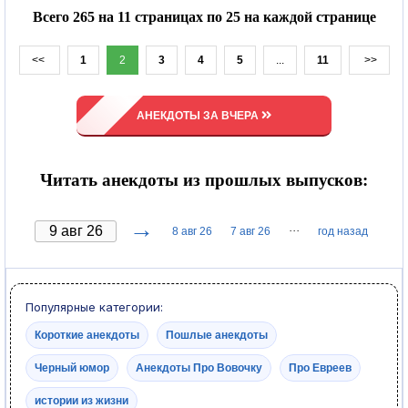
Всего 265 на 11 страницах по 25 на каждой странице
<<
1
2
3
4
5
...
11
>>
АНЕКДОТЫ ЗА ВЧЕРА
Читать анекдоты из прошлых выпусков:
→
···
8 авг 26
7 авг 26
год назад
Популярные категории:
Короткие анекдоты
Пошлые анекдоты
Черный юмор
Анекдоты Про Вовочку
Про Евреев
истории из жизни