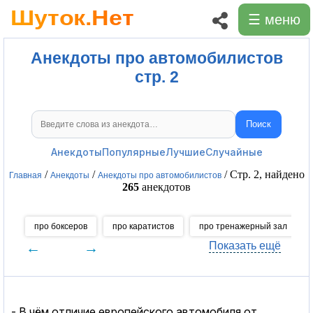
☰ меню
Анекдоты про автомобилистов
стр. 2
Поиск
Поиск анекдотов
Анекдоты
Популярные
Лучшие
Случайные
/
/
/ Стр. 2, найдено
Главная
Анекдоты
Анекдоты про автомобилистов
265
анекдотов
про боксеров
про каратистов
про тренажерный зал
←
→
Показать ещё
- В чём отличие европейского автомобиля от