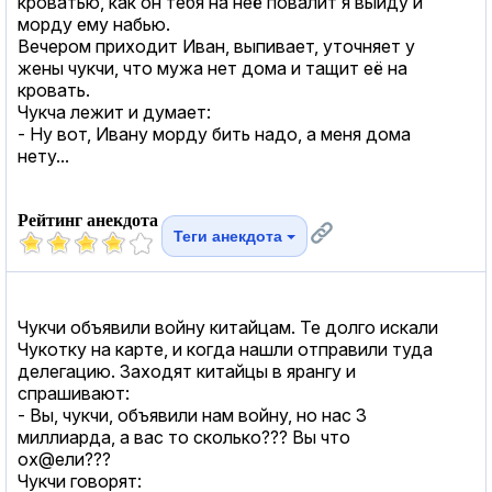
кроватью, как он тебя на неё повалит я выйду и
морду ему набью.
Вечером приходит Иван, выпивает, уточняет у
жены чукчи, что мужа нет дома и тащит её на
кровать.
Чукча лежит и думает:
- Ну вот, Ивану морду бить надо, а меня дома
нету...
Рейтинг анекдота
Теги анекдота
Чукчи объявили войну китайцам. Те долго искали
Чукотку на карте, и когда нашли отправили туда
делегацию. Заходят китайцы в ярангу и
спрашивают:
- Вы, чукчи, объявили нам войну, но нас 3
миллиарда, а вас то сколько??? Вы что
ох@ели???
Чукчи говорят: