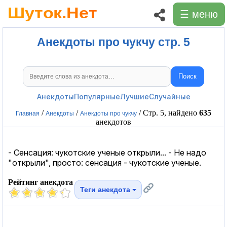
☰ меню
Анекдоты про чукчу стр. 5
Поиск
Поиск анекдотов
Анекдоты
Популярные
Лучшие
Случайные
/
/
/ Стр. 5, найдено
635
Главная
Анекдоты
Анекдоты про чукчу
анекдотов
- Сенсация: чукотские ученые открыли... - Не надо
"открыли", просто: сенсация - чукотские ученые.
Рейтинг анекдота
Теги анекдота