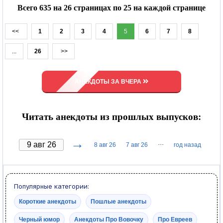
Всего 635 на 26 страницах по 25 на каждой странице
<<
1
2
3
4
5
6
7
8
...
26
>>
АНЕКДОТЫ ЗА ВЧЕРА
Читать анекдоты из прошлых выпусков:
→
···
8 авг 26
7 авг 26
год назад
Популярные категории:
Короткие анекдоты
Пошлые анекдоты
Черный юмор
Анекдоты Про Вовочку
Про Евреев