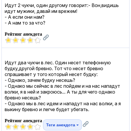
Идут 2 чукчи, один другому говорит:- Вон,видишь
идут мужики, давай им врежeм!
- А если они нам?
- А нам то за что?
Рейтинг анекдота
Идут два чукчи в лес. Один несет телефонную
будку,другой бревно. Тот что несет бревно
спрашивает у того который несет будку:
- Однако, зачем будку несешь?
- Однако мы сейчас в лес пойдем и на нас нападут
волки, я в ней и закроюсь... А ты для чего однако
бревно несешь?
- Однако мы в лес идем и нападут на нас волки, а я
выкину бревно и легче будет убегать.
Рейтинг анекдота
Теги анекдота