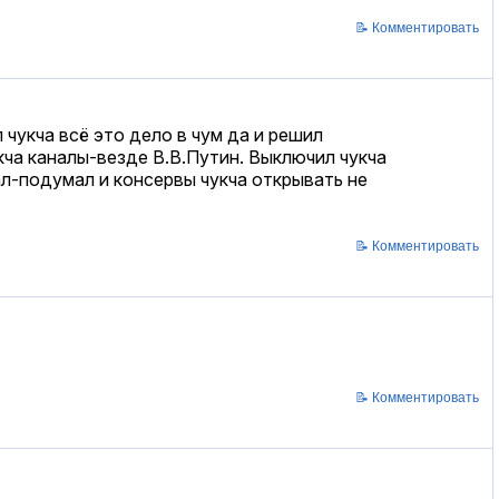
📝 Комментировать
 чукча всё это дело в чум да и решил
кча каналы-везде В.В.Путин. Выключил чукча
ал-подумал и консервы чукча открывать не
📝 Комментировать
📝 Комментировать