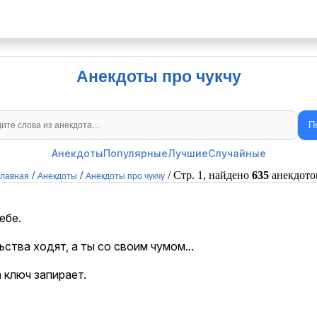
Анекдоты про чукчу
П
Поиск анекдотов
Анекдоты
Популярные
Лучшие
Случайные
/
/
/ Стр. 1, найдено
635
анекдото
Главная
Анекдоты
Анекдоты про чукчу
ебе.
ьства ходят, а ты со своим чумом...
а ключ запирает.