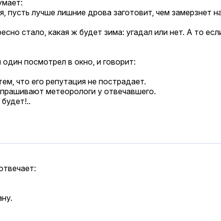
умает:
я, пусть лучше лишние дрова заготовит, чем замерзнет н
но стало, какая ж будет зима: угадал или нет. А то если
 один посмотрел в окно, и говорит:
тем, что его репутация не пострадает.
– спрашивают метеорологи у отвечавшего.
будет!..
отвечает:
ану.