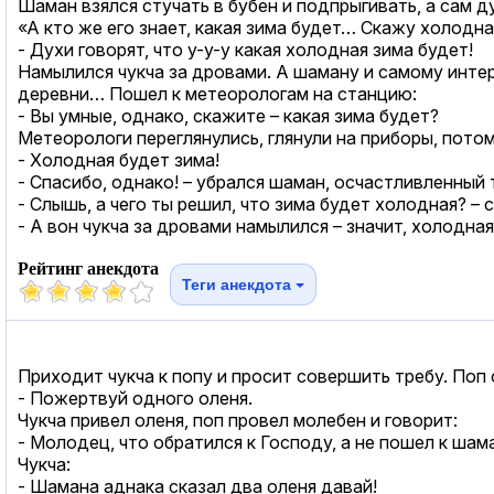
Шаман взялся стучать в бубен и подпрыгивать, а сам д
«А кто же его знает, какая зима будет… Скажу холодна
- Духи говорят, что у-у-у какая холодная зима будет!
Намылился чукча за дровами. А шаману и самому интерес
деревни… Пошел к метеорологам на станцию:
- Вы умные, однако, скажите – какая зима будет?
Метеорологи переглянулись, глянули на приборы, потом
- Холодная будет зима!
- Спасибо, однако! – убрался шаман, осчастливленный 
- Слышь, а чего ты решил, что зима будет холодная? 
- А вон чукча за дровами намылился – значит, холодная 
Рейтинг анекдота
Теги анекдота
Приходит чукча к попу и просит совершить требу. Поп 
- Пожертвуй одного оленя.
Чукча привел оленя, поп провел молебен и говорит:
- Молодец, что обратился к Господу, а не пошел к шам
Чукча:
- Шамана аднака сказал два оленя давай!