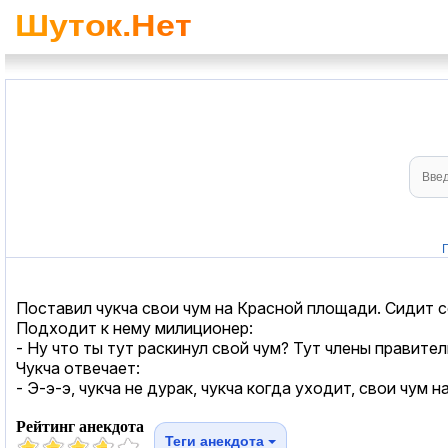
Поставил чукча свои чум на Красной площади. Сидит с
Подходит к нему милиционер:
- Ну что ты тут раскинул свой чум? Тут члены правител
Чукча отвечает:
- Э-э-э, чукча не дурак, чукча когда уходит, свои чум н
Рейтинг анекдота
Теги анекдота