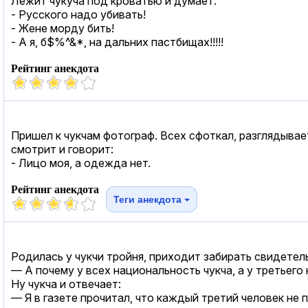
Лежит чукуча под кроватью и думает:
- Русского надо убивать!
- Жене морду бить!
- А я, б$%^&*, на дальних пастбищах!!!!!
Рейтинг анекдота
Пришел к чукчам фотограф. Всех сфоткал, разглядывает
смотрит и говорит:
- Лицо моя, а одежда нет.
Рейтинг анекдота
Теги анекдота
Родилась у чукчи тройня, приходит забирать свидетел
— А почему у всех национальность чукча, а у третьего
Ну чукча и отвечает:
— Я в газете прочитал, что каждый третий человек не 