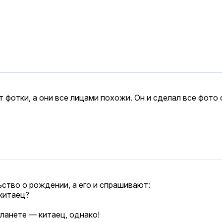
 фотки, а они все лицами похожи. Он и сделал все фото 
ьство о рождении, а его и спрашивают:
 китаец?
планете — китаец, однако!