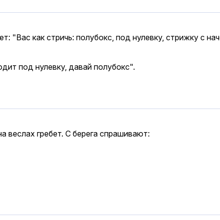
: "Вас как стричь: полубокс, под нулевку, стрижку с на
одит под нулевку, давай полубокс".
на веслах гребет. С берега спрашивают: