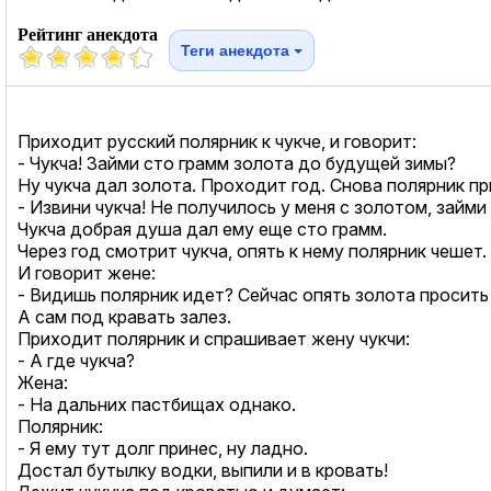
Рейтинг анекдота
Теги анекдота
Приходит русский полярник к чукче, и говорит:
- Чукча! Займи сто грамм золота до будущей зимы?
Ну чукча дал золота. Проходит год. Снова полярник пр
- Извини чукча! Не получилось у меня с золотом, займи
Чукча добрая душа дал ему еще сто грамм.
Через год смотрит чукча, опять к нему полярник чешет.
И говорит жене:
- Видишь полярник идет? Сейчас опять золота просить 
А сам под кравать залез.
Приходит полярник и спрашивает жену чукчи:
- А где чукча?
Жена:
- На дальних пастбищах однако.
Полярник:
- Я ему тут долг принес, ну ладно.
Достал бутылку водки, выпили и в кровать!