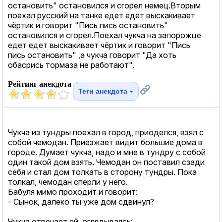
остановить" остановился и сгорел немец.Вторым
поехал русский на танке едет едет выскакивает
чёртик и говорит "Пись пись остановить"
остановился и сгорел.Поехал чукча на запорожце
едет едет выскакивает чёртик и говорит "Пись
пись остановить" ,а чукча говорит "Да хоть
обасрись тормаза не работают".
Рейтинг анекдота
Теги анекдота
Чукча из тундры поехал в город, приоделся, взял с
собой чемодан. Приезжает видит большие дома в
городе. Думает чукча, надо и мне в тундру с собой
один такой дом взять. Чемодан он поставил сзади
себя и стал дом толкать в сторону тундры. Пока
толкал, чемодан сперли у него.
Бабуля мимо проходит и говорит:
- Сынок, далеко ты уже дом сдвинул?
Чукча отвечает ей, оглядываясь: