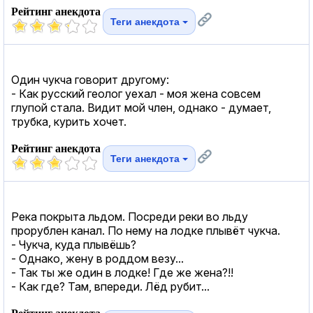
Рейтинг анекдота
Теги анекдота
Один чукча говорит другому:
- Как русский геолог уехал - моя жена совсем
глупой стала. Видит мой член, однако - думает,
трубка, курить хочет.
Рейтинг анекдота
Теги анекдота
Река покрыта льдом. Посреди реки во льду
прорублен канал. По нему на лодке плывёт чукча.
- Чукча, куда плывёшь?
- Однако, жену в роддом везу...
- Так ты же один в лодке! Где же жена?!!
- Как где? Там, впереди. Лёд рубит...