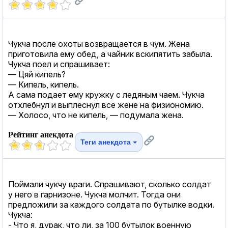
Чукча после охоты возвращается в чум. Жена
приготовила ему обед, а чайник вскипятить забыла.
Чукча поел и спрашивает:
— Цяй кипель?
— Кипель, кипель.
А сама подает ему кружку с ледяным чаем. Чукча
отхлебнул и выплеснул все жене на физиономию.
— Холосо, что не кипель, — подумала жена.
Рейтинг анекдота
Теги анекдота
Поймали чукчу враги. Спрашивают, сколько солдат
у него в гарнизоне. Чукча молчит. Тогда они
предложили за каждого солдата по бутылке водки.
Чукча:
- Что я, дурак, что ли, за 100 бутылок военную