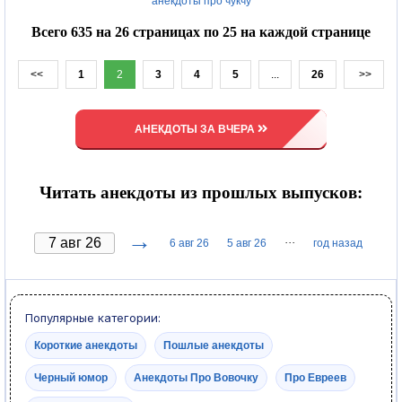
анекдоты про чукчу
Всего 635 на 26 страницах по 25 на каждой странице
<<
1
2
3
4
5
...
26
>>
АНЕКДОТЫ ЗА ВЧЕРА
Читать анекдоты из прошлых выпусков:
→
···
6 авг 26
5 авг 26
год назад
Популярные категории:
Короткие анекдоты
Пошлые анекдоты
Черный юмор
Анекдоты Про Вовочку
Про Евреев