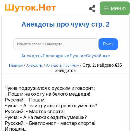
☰ меню
Анекдоты про чукчу стр. 2
Поиск
Поиск анекдотов
Анекдоты
Популярные
Лучшие
Случайные
/
/
/ Стр. 2, найдено
635
Главная
Анекдоты
Анекдоты про чукчу
анекдотов
Чукча подружился с русским и говорит:
- Пошли на охоту на белого медведя!
Русский: - Пошли.
Чукча: - А ты из ружья стрелять умеешь?
Русский: - Мастер спорта!
Чукча: - А на лыжах ездить умеешь?
Русский: - Биатлонист - мастер спорта!
И пошли...