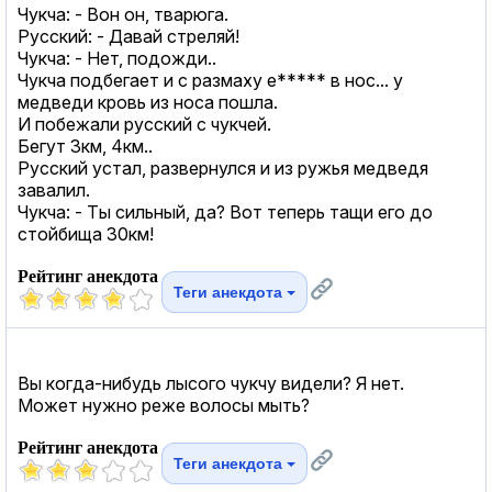
Чукча: - Вон он, тварюга.
Русский: - Давай стреляй!
Чукча: - Нет, подожди..
Чукча подбегает и с размаху е***** в нос... у
медведи кровь из носа пошла.
И побежали русский с чукчей.
Бегут 3км, 4км..
Русский устал, развернулся и из ружья медведя
завалил.
Чукча: - Ты сильный, да? Вот теперь тащи его до
стойбища 30км!
Рейтинг анекдота
Теги анекдота
Вы когда-нибудь лысого чукчу видели? Я нет.
Может нужно реже волосы мыть?
Рейтинг анекдота
Теги анекдота