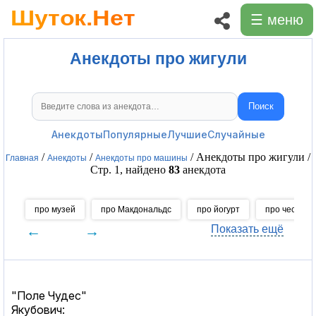
☰ меню
Анекдоты про жигули
Поиск
Поиск анекдотов
Анекдоты
Популярные
Лучшие
Случайные
/
/
/ Анекдоты про жигули /
Главная
Анекдоты
Анекдоты про машины
Стр. 1, найдено
83
анекдота
про музей
про Макдональдс
про йогурт
про чеснок
←
→
Показать ещё
"Поле Чудес"
Якубович: