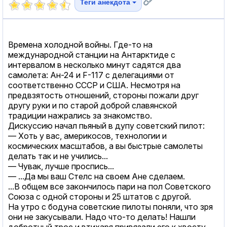
Теги анекдота
Времена холодной войны. Где-то на
международной станции на Антарктиде с
интервалом в несколько минут садятся два
самолета: Ан-24 и F-117 с делегациями от
соответственно СССР и США. Несмотря на
предвзятость отношений, стороны пожали друг
другу руки и по старой доброй славянской
традиции нажрались за знакомство.
Дискуссию начал пьяный в дупу советский пилот:
— Хоть у вас, америкосов, технологии и
космических масштабов, а вы быстрые самолеты
делать так и не учились...
— Чувак, лучше проспись...
— ...Да мы ваш Стелс на своем Ане сделаем.
...В общем все закончилось пари на пол Советского
Союза с одной стороны и 25 штатов с другой.
На утро с бодуна советские пилоты поняли, что зря
они не закусывали. Надо что-то делать! Нашли
добротный трос и втихаря привязали его к хвосту