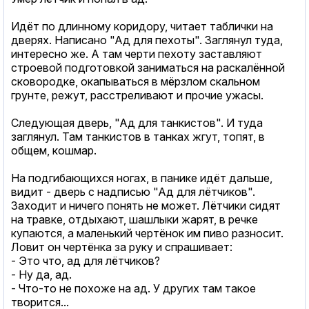
Идёт по длинному коридору, читает таблички на
дверях. Написано "Ад для пехоты". Заглянул туда,
интересно же. А там черти пехоту заставляют
строевой подготовкой заниматься на раскалённой
сковородке, окапываться в мёрзлом скальном
грунте, режут, расстреливают и прочие ужасы.
Следующая дверь, "Ад для танкистов". И туда
заглянул. Там танкистов в танках жгут, топят, в
общем, кошмар.
На подгибающихся ногах, в панике идёт дальше,
видит - дверь с надписью "Ад для лётчиков".
Заходит и ничего понять не может. Лётчики сидят
на травке, отдыхают, шашлыки жарят, в речке
купаются, а маленький чертёнок им пиво разносит.
Ловит он чертёнка за руку и спрашивает:
- Это что, ад для лётчиков?
- Ну да, ад.
- Что-то не похоже на ад. У других там такое
творится...