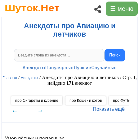
☰ меню
Анекдоты про Авиацию и
летчиков
Поиск
Поиск анекдотов
Анекдоты
Популярные
Лучшие
Случайные
/
/ Анекдоты про Авиацию и летчиков / Стр. 1,
Главная
Анекдоты
найдено
171
анекдот
про Сигареты и курение
про Кошек и котов
про Футбол
←
→
Показать ещё
Умер лётчик и попал в ад.