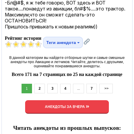
-Бл@#$, я ж тебе говорю, ВОТ здесь и ВОТ
такое....понаедут из авиации, бл#$%....это трактор.
Максимум,что он сможет сделать-это
ОСТАНОВИТЬСЯ!
Пришлось привыкать к новым реалиям))
Рейтинг истории
Теги анекдота
В данной категории вы найдете отборные шутки и самые смешные
анекдоты про Авиацию и летчиков. Читайте, делитесь с друзьями,
оценивайте понравившиеся анекдоты.
Всего 171 на 7 страницах по 25 на каждой странице
1
2
3
4
...
7
>>
АНЕКДОТЫ ЗА ВЧЕРА
Читать анекдоты из прошлых выпусков: