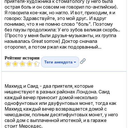
приятеля-художника к стоматологу (у него была
острая боль и он совсем не говорил по-английски).
Я говорила кое-как, но нагло. И вот, приходим, я и
говорю: Здравствуйте, это мой друг.. И вдруг
понимаю, что я не помню слово "боль". Поэтому
без паузы продолжила: У его зубов великая скорбь..
(Просто у меня были друзья-музыканты, их группа
называлась Great sorrow) Доктор сначала
оторопел, а потом ржал как подорванный...
Рейтинг истории
Теги анекдота
Махмуд и Саид - два приятеля, которые
нищенствуют в разных районах Лондона. Саид
каждый вечер приносит домой несколько
однофунтовых или двуфунтовых монет, тогда как
Махмуд каждый вечер возвращается домой с
чемоданом, полным десятифунтовых монет, у него
свой дом с выплаченной ипотекой, и в гараже
стоит Мерседес.