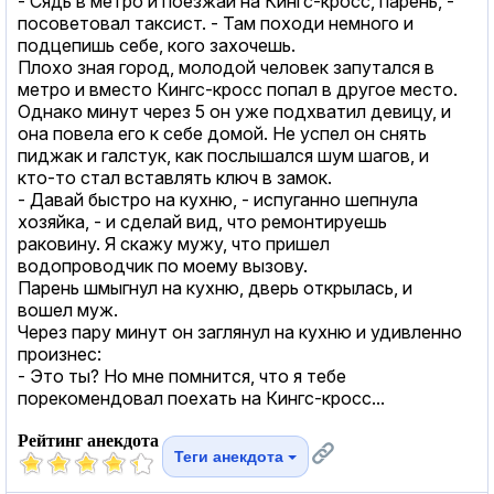
- Сядь в метро и поезжай на Кингс-кросс, парень, -
посоветовал таксист. - Там походи немного и
подцепишь себе, кого захочешь.
Плохо зная город, молодой человек запутался в
метро и вместо Кингс-кросс попал в другое место.
Однако минут через 5 он уже подхватил девицу, и
она повела его к себе домой. Не успел он снять
пиджак и галстук, как послышался шум шагов, и
кто-то стал вставлять ключ в замок.
- Давай быстро на кухню, - испуганно шепнула
хозяйка, - и сделай вид, что ремонтируешь
раковину. Я скажу мужу, что пришел
водопроводчик по моему вызову.
Парень шмыгнул на кухню, дверь открылась, и
вошел муж.
Через пару минут он заглянул на кухню и удивленно
произнес:
- Это ты? Но мне помнится, что я тебе
порекомендовал поехать на Кингс-кросс...
Рейтинг анекдота
Теги анекдота