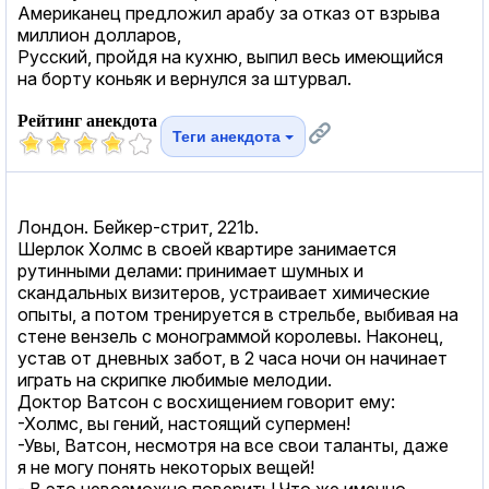
Американец предложил арабу за отказ от взрыва
миллион долларов,
Русский, пройдя на кухню, выпил весь имеющийся
на борту коньяк и вернулся за штурвал.
Рейтинг анекдота
Теги анекдота
Лондон. Бейкер-стрит, 221b.
Шерлок Холмс в своей квартире занимается
рутинными делами: принимает шумных и
скандальных визитеров, устраивает химические
опыты, а потом тренируется в стрельбе, выбивая на
стене вензель с монограммой королевы. Наконец,
устав от дневных забот, в 2 часа ночи он начинает
играть на скрипке любимые мелодии.
Доктор Ватсон с восхищением говорит ему:
-Холмс, вы гений, настоящий супермен!
-Увы, Ватсон, несмотря на все свои таланты, даже
я не могу понять некоторых вещей!
- В это невозможно поверить! Что же именно,