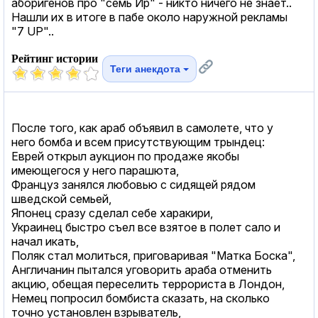
аборигенов про "семь Ир" - никто ничего не знает..
Нашли их в итоге в пабе около наружной рекламы
"7 UP"..
Рейтинг истории
Теги анекдота
После того, как араб объявил в самолете, что у
него бомба и всем присутствующим трындец:
Еврей открыл аукцион по продаже якобы
имеющегося у него парашюта,
Француз занялся любовью с сидящей рядом
шведской семьей,
Японец сразу сделал себе харакири,
Украинец быстро съел все взятое в полет сало и
начал икать,
Поляк стал молиться, приговаривая "Матка Боска",
Англичанин пытался уговорить араба отменить
акцию, обещая переселить террориста в Лондон,
Немец попросил бомбиста сказать, на сколько
точно установлен взрыватель,