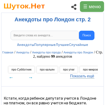
☰ меню
Анекдоты про Лондон стр. 2
Поиск
Поиск анекдотов
Анекдоты
Популярные
Лучшие
Случайные
/
/
/
/ Стр.
Главная
Анекдоты
Анекдоты про города
Анекдоты про Лондон
2, найдено
99
анекдотов
про Субботник
про кальян
про утюг
про микроволно
←
→
Показать ещё
Кстати, когда ребенок депутата учится в Лондоне
на платном, он все равно учится на бюджете.