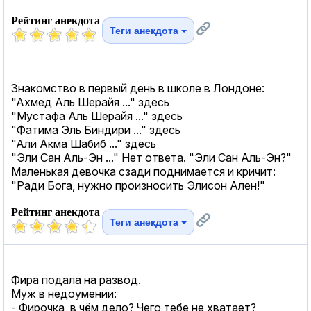
Рейтинг анекдота
Теги анекдота
Знакомство в первый день в школе в Лондоне:
"Ахмед Аль Шерайя ..." здесь
"Мустафа Аль Шерайя ..." здесь
"Фатима Эль Биндири ..." здесь
"Али Акма Шабиб ..." здесь
"Эли Сан Аль-Эн ..." Нет ответа. "Эли Сан Аль-Эн?"
Маленькая девочка сзади поднимается и кричит:
"Ради Бога, нужно произносить Элисон Ален!"
Рейтинг анекдота
Теги анекдота
Фира подала на развод.
Муж в недоумении:
- Фирочка, в чём дело? Чего тебе не хватает?