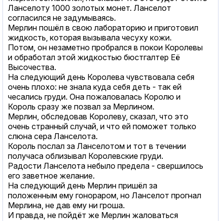
Ланселоту 1000 золотых монет. Ланселот
согласился не задумываясь.
Мерлин пошёл в свою лабораторию и приготовил
жидкость, которая вызывала чесуху кожи.
Потом, он незаметно пробрался в покои Королевы
и обработал этой жидкостью бюстгалтер Её
Высочества.
На следующий день Королева чувствовала себя
очень плохо: не знала куда себя деть - так ей
чесались груди. Она пожаловалась Королю и
Король сразу же позвал за Мерлином.
Мерлин, обследовав Королеву, сказал, что это
очень странный случай, и что ей поможет только
слюна сера Ланселота.
Король послал за Ланселотом и тот в течении
получаса облизывал Королевские груди.
Радости Ланселота небыло предела - свершилось
его заветное желание.
На следующий день Мерлин пришёл за
положенным ему гонораром, но Ланселот прогнал
Мерлина, не дав ему ни гроша.
И правда, не пойдёт же Мерлин жаловаться