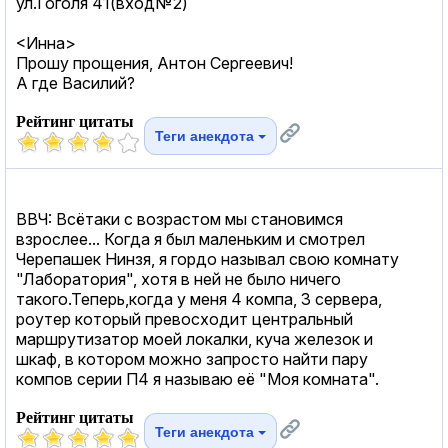
ул.Гоголя 41(вход№2)
<Инна>
Прошу прощения, Антон Сергеевич!
А где Василий?
Рейтинг цитаты
Теги анекдота
ВВЧ: Всётаки с возрастом мы становимся
взрослее... Когда я был маленьким и смотрел
Черепашек Нинзя, я гордо называл свою комнату
"Лаборатория", хотя в ней не было ничего
такого.Теперь,когда у меня 4 компа, 3 сервера,
роутер который превосходит центральный
маршрутизатор моей локалки, куча железок и
шкаф, в котором можно запросто найти пару
компов серии П4 я называю её "Моя комната".
Рейтинг цитаты
Теги анекдота