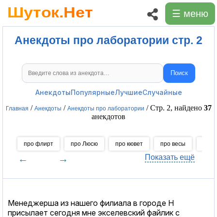
☰ меню
Анекдоты про лаборатории стр. 2
Поиск
Поиск анекдотов
Анекдоты
Популярные
Лучшие
Случайные
/
/
/ Стр. 2, найдено
37
Главная
Анекдоты
Анекдоты про лаборатории
анекдотов
про флирт
про Люсю
про кювет
про весы
про 
←
→
Показать ещё
Менеджерша из нашего филиала в городе Н
присылает сегодня мне экселевский файлик с