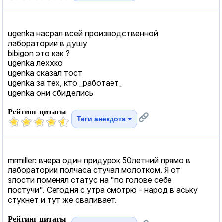
ugenka насрал всей производственной
лаборатории в душу
bibigon это как ?
ugenka леххко
ugenka сказал тост
ugenka за тех, кто _работает_
ugenka они обиделись
Рейтинг цитаты
Теги анекдота
mrmiller: вчера один придурок 50летний прямо в
лаборатории полчаса стучал молотком. Я от
злости поменял статус на "по голове себе
постучи". Сегодня с утра смотрю - народ в аську
стукнет и тут же сваливает.
Рейтинг цитаты