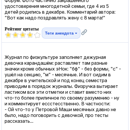
Форум. Фото частично закрашенного
удостоверения многодетной семьи, где 4 из 5
детей родились в декабре. Комментарий автора:
"Вот как надо поздравлять жену с 8 марта!"
Рейтинг цитаты
Теги анекдота
Журнал по физкультуре заполняет дежурная
девочка карандашём: раставляет там разные
значки кроме обычных эНок: "бф" - без формы, "с" -
ушёл на секцию, "м" - месячные. И вот сидим в
декабре в учительской и под конец семестра
приводим в порядок журналы. Физручка вытирает
ластиком все эти отметки и ставит вместо них
что-то более приличное по своему разумению - ну
и комментирует ессстесственно. В частности:
- Ой что-то у Петровой Маши месячных давно не
было, надо поговорить с девочкой, про тесты
рассказать...