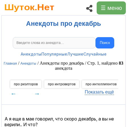
☰ меню
Анекдоты про декабрь
Поиск
Поиск анекдотов
Анекдоты
Популярные
Лучшие
Случайные
/
/ Анекдоты про декабрь / Стр. 1, найдено
83
Главная
Анекдоты
анекдота
про риэлторов
про интровертов
про интеллигентов
←
→
Показать ещё
А я еще в мае говорил, что скоро декабрь, а вы не
верили.. И что?