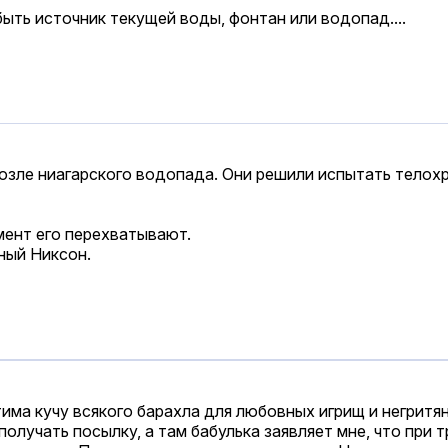
ть источник текущей воды, фонтан или водопад....
озле ниагарского водопада. Они решили испытать телох
мент его перехватывают.
ный Никсон.
има кучу всякого барахла для любовных игрищ и негритя
 получать посылку, а там бабулька заявляет мне, что при