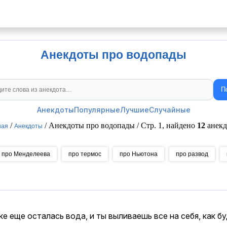
Анекдоты про водопады
П
Поиск анекдотов
Анекдоты
Популярные
Лучшие
Случайные
/
/ Анекдоты про водопады / Стр. 1, найдено
12
анекд
ная
Анекдоты
про Менделеева
про термос
про Ньютона
про развод
ке еще осталась вода, и ты выливаешь все на себя, как б