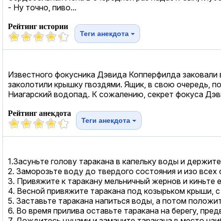
- Ну точно, пиво...
Рейтинг истории
Теги анекдота
Известного фокусника Дэвида Копперфилда заковали в
заколотили крышку гвоздями. Ящик, в свою очередь, п
Ниагарский водопад. К сожалению, секрет фокуса Дэви
Рейтинг анекдота
Теги анекдота
1.Засуньте голову таракана в капельку воды и держите 
2. Заморозьте воду до твердого состояния и изо всех 
3. Привяжите к таракану мельничный жернов и киньте ег
4. Весной привяжите таракана под козырьком крыши, с
5. Заставьте таракана напиться воды, а потом полож
6. Во время прилива оставьте таракана на берегу, пред
7. Дождитесь цунами и заманите таракана в место наи