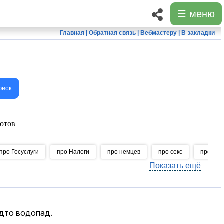
☰ меню
Главная
|
Обратная связь
|
Вебмастеру
|
В закладки
оиск
отов
про Госуслуги
про Налоги
про немцев
про секс
про Кли
Показать ещё
удто водопад.