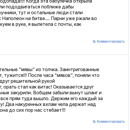
одопада!!!! Когда эта бабулечка открыла
чали пододвигаться поближе дабы
ручники, тут и остальные люди стали
 Наполеон на битве.... Парни уже ржали во
хуем в руке, я вылетела с почты, как
📝 Комментировать
ительные "мявы" из толчка. Заинтригованные
, тужится!!! После часа "мявов", поняли что
у друг решительной рукой
, орать стал как витас! Оказывается друг
ьные закурили. Вобщем забыли вынут шланг и
об все прям туда вышло. Держим его каждый за
ну! Два накуренных вхлам чела держат над
на до сих пор нас стебает!!!
📝 Комментировать