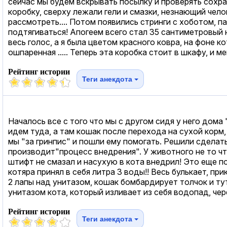
сейчас мы будем вскрывать посылку и проверять сохран
коробку, сверху лежали гели и смазки, незнающий чел
рассмотреть.... Потом появились стринги с хоботом, 
подтягиваться! Апогеем всего стал 35 сантиметровый н
весь голос, а я была цветом красного ковра, на фоне ко
ошпаренная ..... Теперь эта коробка стоит в шкафу, и ме
Рейтинг истории
Теги анекдота
Началось все с того что мы с другом сидя у него дом
идем туда, а там кошак после перехода на сухой корм, 
мы "за гринпис" и пошли ему помогать. Решили сделать
производит"процесс внедрения". У животного не то что
штифт не смазал и насухую в кота внедрил! Это еще п
котяра принял в себя литра 3 воды!! Весь булькает, пр
2 лапы над унитазом, кошак бомбардирует толчок и ту
унитазом кота, который изливает из себя водопад, чере
Рейтинг истории
Теги анекдота