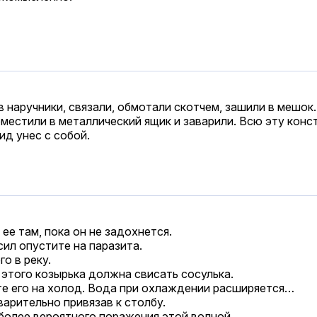
 наручники, связали, обмотали скотчем, зашили в мешок
оместили в металлический ящик и заварили. Всю эту конс
д унес с собой.
ее там, пока он не задохнется.
сил опустите на паразита.
о в реку.
 этого козырька должна свисать сосулька.
ите его на холод. Вода при охлаждении расширяется…
варительно привязав к столбу.
более вероятного поражения этой волной.