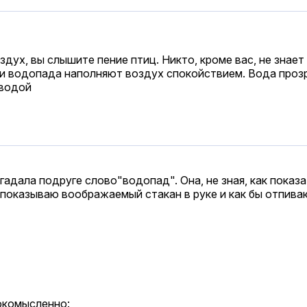
здух, вы слышите пение птиц. Никто, кроме вас, не знае
и водопада наполняют воздух спокойствием. Вода прозра
 водой
агадала подруге слово"водопад". Она, не зная, как показ
 показываю воображаемый стакан в руке и как бы отпива
бокомысленно: