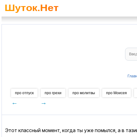
Глав
про отпуск
про грехи
про молитвы
про Моисея
←
→
Этот классный момент, когда ты уже помылся, а в тази