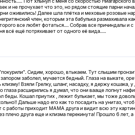
ность..... Пот хлынул с меня со скоростью Ниагарского в
овек и не прочухает что это, но рядом стоящие парни на
парни оживились! Далее шла плётка и меховые розовые на
егритянский члeн, которым эта бабулька размахивала как
торого все любят фотаться.... Собрав все причиндалы и с 
ня всё ещё потряхивает от одного её вида.....
а "покурили". Сидим, хорошо, втыкаем. Тут слышим пронз
запором заболел, мучается бедный. Глаза на выкате, орет
 клизму! Взяли Грелку, шланг, насадку, я держу кошака, 
 глаза расширились я думал, что они вааще лопнут нафиг
ол беды. Кошал приутих , лежит булькает, мы тоже довол
икольно!! Дальше надо его как то посадить на унитаз, чт
т с работы приходит МАМА друга и видит всю эту карти
з плечо друга еще и клизма перекинута! Прошло 6 лет, а о