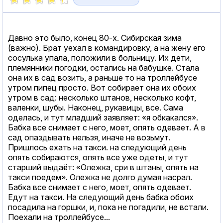
Давно это было, конец 80-х. Сибирская зима
(важно). Брат уехал в командировку, а на жену его
сосулька упала, положили в больницу. Их дети,
племянники погодки, остались на бабушке. Стала
она их в сад возить, а раньше то на троллейбусе
утром пипец просто. Вот собирает она их обоих
утром в сад: несколько штанов, несколько кофт,
валенки, шубы. Наконец, рукавицы, все. Сама
оделась, и тут младший заявляет: «я обкакался».
Бабка все снимает с него, моет, опять одевает. А в
сад опаздывать нельзя, иначе не возьмут.
Пришлось ехать на такси. на следующий день
опять собираются, опять все уже одеты, и тут
старший выдаёт: «Олежка, сри в штаны, опять на
такси поедем». Олежка не долго думая насрал.
Бабка все снимает с него, моет, опять одевает.
Едут на такси. На следующий день бабка обоих
посадила на горшки, и, пока не погадили, не встали.
Поехали на троллейбусе...