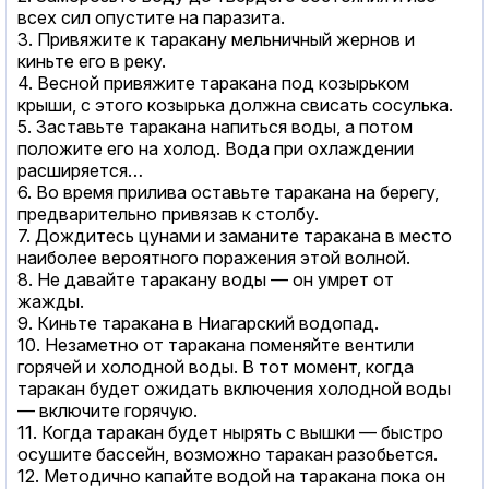
всех сил опустите на паразита.
3. Привяжите к таракану мельничный жернов и
киньте его в реку.
4. Весной привяжите таракана под козырьком
крыши, с этого козырька должна свисать сосулька.
5. Заставьте таракана напиться воды, а потом
положите его на холод. Вода при охлаждении
расширяется…
6. Во время прилива оставьте таракана на берегу,
предварительно привязав к столбу.
7. Дождитесь цунами и заманите таракана в место
наиболее вероятного поражения этой волной.
8. Не давайте таракану воды — он умрет от
жажды.
9. Киньте таракана в Ниагарский водопад.
10. Незаметно от таракана поменяйте вентили
горячей и холодной воды. В тот момент, когда
таракан будет ожидать включения холодной воды
— включите горячую.
11. Когда таракан будет нырять с вышки — быстро
осушите бассейн, возможно таракан разобьется.
12. Методично капайте водой на таракана пока он