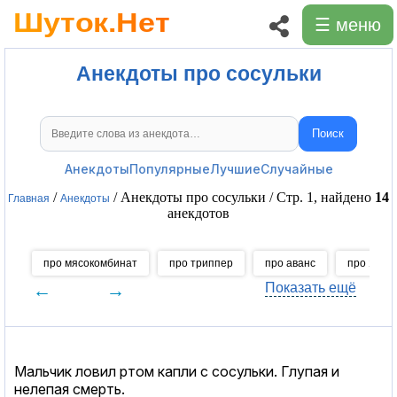
☰ меню
Анекдоты про сосульки
Поиск
Поиск анекдотов
Анекдоты
Популярные
Лучшие
Случайные
/
/ Анекдоты про сосульки / Стр. 1, найдено
14
Главная
Анекдоты
анекдотов
про мясокомбинат
про триппер
про аванс
про Якуб
←
→
Показать ещё
Мальчик ловил ртом капли с сосульки. Глупая и
нелепая смерть.