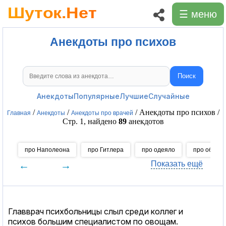
☰ меню
Анекдоты про психов
Поиск
Поиск анекдотов
Анекдоты
Популярные
Лучшие
Случайные
/
/
/ Анекдоты про психов /
Главная
Анекдоты
Анекдоты про врачей
Стр. 1, найдено
89
анекдотов
про Наполеона
про Гитлера
про одеяло
про обогре
←
→
Показать ещё
Главврач психбольницы слыл среди коллег и
психов большим специалистом по овощам.