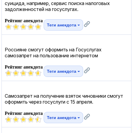
суицида, например, сервис поиска налоговых
задолженностей на госуслугах.
Рейтинг анекдота
Теги анекдота
Россияне смогут оформить на Госуслугах
самозапрет на пользование интернетом
Рейтинг анекдота
Теги анекдота
Самозапрет на получение взяток чиновники смогут
оформить через госуслуги с 15 апреля.
Рейтинг анекдота
Теги анекдота