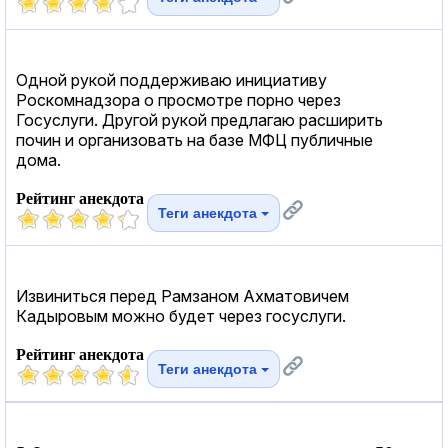
Одной рукой поддерживаю инициативу
Роскомнадзора о просмотре порно через
Госуслуги. Другой рукой предлагаю расширить
почин и организовать на базе МФЦ публичные
дома.
Рейтинг анекдота
Теги анекдота
Извиниться перед Рамзаном Ахматовичем
Кадыровым можно будет через госуслуги.
Рейтинг анекдота
Теги анекдота