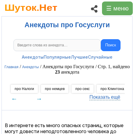
☰ меню
Анекдоты про Госуслуги
Поиск
Поиск анекдотов
Анекдоты
Популярные
Лучшие
Случайные
/
/ Анекдоты про Госуслуги / Стр. 1, найдено
Главная
Анекдоты
23
анекдота
про Налоги
про немцев
про секс
про Клинтона
←
→
Показать ещё
В интернете есть много опасных страниц, которые
могут довести неподготовленного человека до