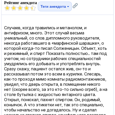
Рейтинг анекдота
Теги анекдота
Случаев, когда травились и метанолом, и
антифризом, много. Этот случай весьма
уникальный, со слов дипломного руководителя,
некогда работавшего в «марфинской шарашке», о
которой когда-то писал Солженицын. Объект, хоть
и режимный, и спирт Показать полностью.. там под
учетом, но сотрудники рабочих специальностей
умудрялись его добывать и употреблять внутрь.
Сразу скажу, пациент остался жив, он-то и
рассказывал потом это всем в курилке. Слесарь,
как-то проходя мимо комнаты радиомонтажников,
увидел, что дверь открыта, в помещении никого
нет (скорее всего, за это кто-то сильно огреб), а на
столе бутылка с жидкостью янтарного цвета.
Открыл, понюхал, пахнет спиртом. Он, родимый,
коньячок. А что этикетки нет, так это специально,
чтобы начальство не догадалось. Ну и сделал
несколько глотков спирто-канифольного раствора,