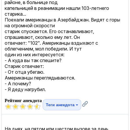
районе, в больнице под
капельницей в реанимации нашли 103-летнего
старика...
Поехали американцы в Азербайджан. Видят с горы
на огромной скорости
старик спускается. Его останавливают,
спрашивают, сколько ему лет. Он
отвечает: "102". Американцы вздыхают с
облегчением, мол победили. И тут
один из них интересуется:
- А куда вы так спешите?
Старик отвечает:
- От отца убегаю.
Американцы переглядываются.
- А почему?
- Я деду нагрубил.
Рейтинг анекдота
Теги анекдота
На днях, на пятом или шестом вызове за день,