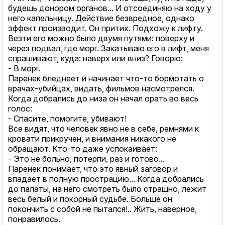
будешь донором органов... И отсоединяю на ходу у
него капельницу. Действие безвредное, однако
эффект производит. Он притих. Подхожу к лифту.
Везти его можно было двумя путями: поверху и
через подвал, где морг. Закатываю его в лифт, меня
спрашивают, куда: наверх или вниз? Говорю:
- В морг.
Паренек бледнеет и начинает что-то бормотать о
врачах-убийцах, видать, фильмов насмотрелся.
Когда добрались до низа он начал орать во весь
голос:
- Спасите, помогите, убивают!
Все видят, что человек явно не в себе, ремнями к
кровати прикручен, и внимания никакого не
обращают. Кто-то даже успокаивает:
- Это не больно, потерпи, раз и готово...
Паренек понимает, что это явный заговор и
впадает в полную прострацию... Когда добрались
до палаты, на него смотреть было страшно, лежит
весь белый и покорный судьбе. Больше он
покончить с собой не пытался!.. Жить, наверное,
понравилось.