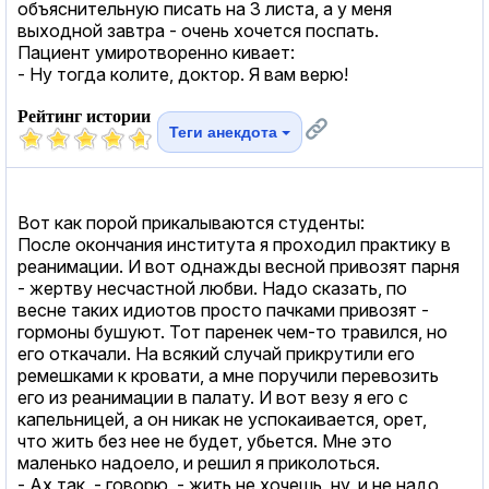
объяснительную писать на 3 листа, а у меня
выходной завтра - очень хочется поспать.
Пациент умиротворенно кивает:
- Ну тогда колите, доктор. Я вам верю!
Рейтинг истории
Теги анекдота
Вот как порой прикалываются студенты:
После окончания института я проходил практику в
реанимации. И вот однажды весной привозят парня
- жертву несчастной любви. Hадо сказать, по
весне таких идиотов просто пачками привозят -
гормоны бушуют. Тот паренек чем-то травился, но
его откачали. Hа всякий случай прикрутили его
ремешками к кровати, а мне поручили перевозить
его из реанимации в палату. И вот везу я его с
капельницей, а он никак не успокаивается, орет,
что жить без нее не будет, убьется. Мне это
маленько надоело, и решил я приколоться.
- Ах так, - говорю, - жить не хочешь, ну, и не надо,