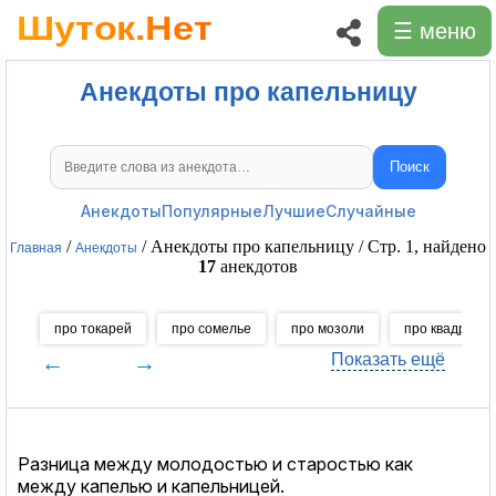
☰ меню
Анекдоты про капельницу
Поиск
Поиск анекдотов
Анекдоты
Популярные
Лучшие
Случайные
/
/ Анекдоты про капельницу / Стр. 1, найдено
Главная
Анекдоты
17
анекдотов
про токарей
про сомелье
про мозоли
про квадробе
←
→
Показать ещё
Разница между молодостью и старостью как
между капелью и капельницей.