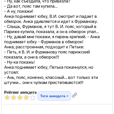
- Ну, как съездила, что привезла?
- Да вот, пояс там купила...
- А ну, покажи!
Анка поднимает юбку, В.И. смотрит и падает в
обморок. Анка удивляется и идет к Фурманову.
- Слышь, Фурманов, я тут В. И. пояс, который в
Париже купила, показала, а он в обморок упал...
- Ну, давай мне покажи, я парень крепкий. - Анка
поднимает юбку - Фурманов в обморок!
Анка, расстроенная, подходит к Петьке:
- Петь, я В. И. и Фурманову пояс парижский
показала, а они в обморок!!!
- Ну-ка покажь!
Анка поднимает юбку, Петька покачнулся, но
устоял:
- Ань, пояс, конечно, классный... вот только эти
штучки... они к чулкам пристегиваются!!!
Рейтинг анекдота
Теги анекдота