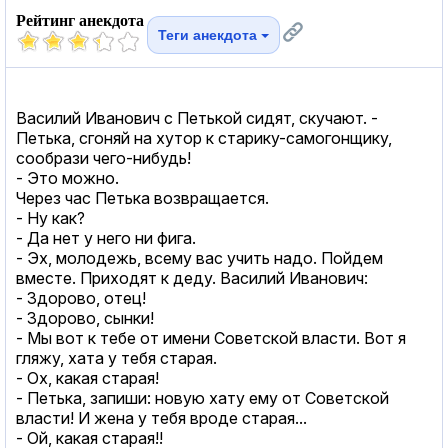
Рейтинг анекдота
Теги анекдота
Василий Иванович с Петькой сидят, скучают. -
Петька, сгоняй на хутор к старику-самогонщику,
сообрази чего-нибудь!
- Это можно.
Через час Петька возвращается.
- Ну как?
- Да нет у него ни фига.
- Эх, молодежь, всему вас учить надо. Пойдем
вместе. Приходят к деду. Василий Иванович:
- Здорово, отец!
- Здорово, сынки!
- Мы вот к тебе от имени Советской власти. Вот я
гляжу, хата у тебя старая.
- Ох, какая старая!
- Петька, запиши: новую хату ему от Советской
власти! И жена у тебя вроде старая...
- Ой, какая старая!!