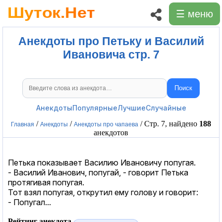
☰ меню
Анекдоты про Петьку и Василий
Ивановича стр. 7
Поиск
Поиск анекдотов
Анекдоты
Популярные
Лучшие
Случайные
/
/
/ Стр. 7, найдено
188
Главная
Анекдоты
Анекдоты про чапаева
анекдотов
Петька показывает Василию Ивановичу попугая.
- Василий Иванович, попугай, - говорит Петька
протягивая попугая.
Тот взял попугая, открутил ему голову и говорит:
- Попугал...
Рейтинг анекдота