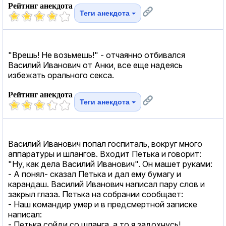
Рейтинг анекдота
Теги анекдота
"Врешь! Не возьмешь!" - отчаянно отбивался
Василий Иванович от Анки, все еще надеясь
избежать орального cекcа.
Рейтинг анекдота
Теги анекдота
Василий Иванович попал госпиталь, вокруг много
аппаратуры и шлангов. Входит Петька и говорит:
"Ну, как дела Василий Иванович". Он машет руками:
- А понял- сказал Петька и дал ему бумагу и
карандаш. Василий Иванович написал пару слов и
закрыл глаза. Петька на собрании сообщает:
- Наш командир умер и в предсмертной записке
написал:
- Петька сойди со шланга, а то я задохнусь!