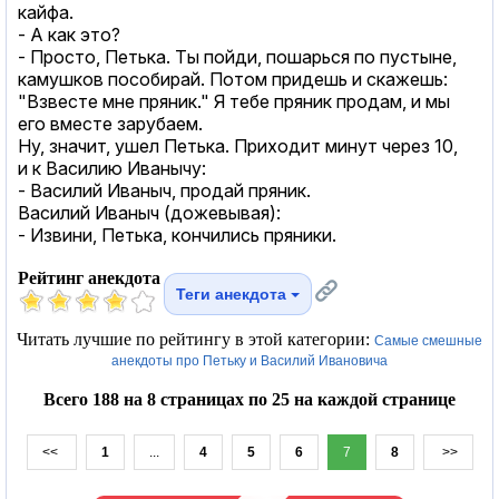
кайфа.
- А как это?
- Просто, Петька. Ты пойди, пошарься по пустыне,
камушков пособирай. Потом придешь и скажешь:
"Взвесте мне пряник." Я тебе пряник продам, и мы
его вместе зарубаем.
Ну, значит, ушел Петька. Приходит минут через 10,
и к Василию Иванычу:
- Василий Иваныч, продай пряник.
Василий Иваныч (дожевывая):
- Извини, Петька, кончились пряники.
Рейтинг анекдота
Теги анекдота
Читать лучшие по рейтингу в этой категории:
Самые смешные
анекдоты про Петьку и Василий Ивановича
Всего 188 на 8 страницах по 25 на каждой странице
<<
1
...
4
5
6
7
8
>>