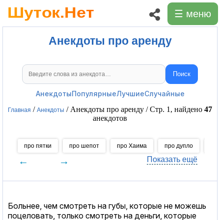
☰ меню
Анекдоты про аренду
Поиск
Поиск анекдотов
Анекдоты
Популярные
Лучшие
Случайные
/
/ Анекдоты про аренду / Стр. 1, найдено
47
Главная
Анекдоты
анекдотов
про пятки
про шепот
про Хаима
про дупло
пр
←
→
Показать ещё
Больнее, чем смотреть на губы, которые не можешь
поцеловать, только смотреть на деньги, которые