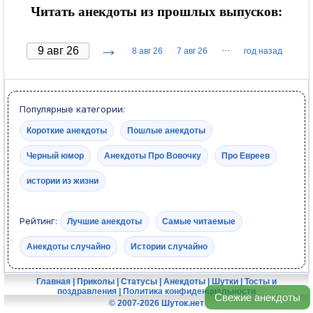
Читать анекдоты из прошлых выпусков:
→
···
8 авг 26
7 авг 26
год назад
Популярные категории:
Короткие анекдоты
Пошлые анекдоты
Черный юмор
Анекдоты Про Вовочку
Про Евреев
истории из жизни
Рейтинг:
Лучшие анекдоты
Самые читаемые
Анекдоты случайно
Истории случайно
Главная
|
Приколы
|
Статусы
|
Анекдоты
|
Шутки
|
Тосты и
поздравления
|
Политика конфиденциальности
Свежие анекдоты
© 2007-2026 Шуток.нет