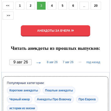
<<
1
2
3
4
5
6
...
20
>>
АНЕКДОТЫ ЗА ВЧЕРА
Читать анекдоты из прошлых выпусков:
→
···
8 авг 26
7 авг 26
год назад
Популярные категории:
Короткие анекдоты
Пошлые анекдоты
Черный юмор
Анекдоты Про Вовочку
Про Евреев
истории из жизни