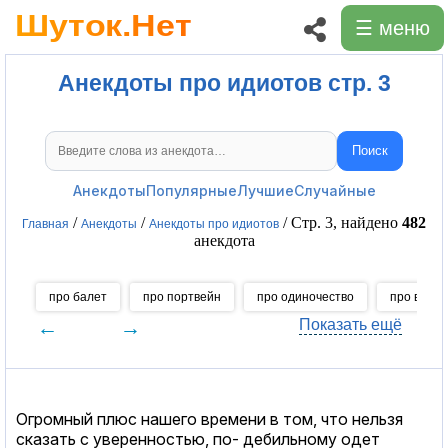
☰ меню
Анекдоты про идиотов стр. 3
Поиск
Поиск анекдотов
Анекдоты
Популярные
Лучшие
Случайные
/
/
/ Стр. 3, найдено
482
Главная
Анекдоты
Анекдоты про идиотов
анекдота
про балет
про портвейн
про одиночество
про вероя
←
→
Показать ещё
Огромный плюс нашего времени в том, что нельзя
сказать с уверенностью, по- дебильному одет