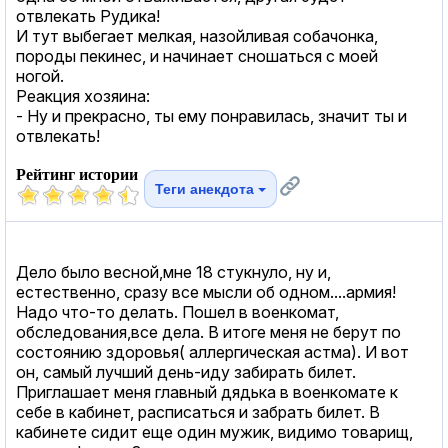
отвлекать Рудика!
И тут выбегает мелкая, назойливая собачонка,
породы пекинес, и начинает сношаться с моей
ногой.
Реакция хозяина:
- Ну и прекрасно, ты ему понравилась, значит ты и
отвлекать!
Рейтинг истории
Теги анекдота
Дело было весной,мне 18 стукнуло, ну и,
естественно, сразу все мысли об одном....армия!
Надо что-то делать. Пошел в военкомат,
обследования,все дела. В итоге меня не берут по
состоянию здоровья( аллергическая астма). И вот
он, самый лучший день-иду забирать билет.
Приглашает меня главный дядька в военкомате к
себе в кабинет, расписаться и забрать билет. В
кабинете сидит еще один мужик, видимо товарищ,