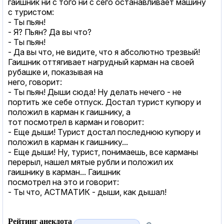
гаишник ни с того ни с сего останавливает машину
с туристом:
- Ты пьян!
- Я? Пьян? Да вы что?
- Ты пьян!
- Да вы что, не видите, что я абсолютно трезвый!
Гаишник оттягивает нагрудный карман на своей
рубашке и, показывая на
него, говорит:
- Ты пьян! Дыши сюда! Ну делать нечего - не
портить же себе отпуск. Достал турист купюру и
положил в карман к гаишнику, а
тот посмотрел в карман и говорит:
- Еще дыши! Турист достал последнюю купюру и
положил в карман к гаишнику...
- Еще дыши! Ну, турист, понимаешь, все карманы
перерыл, нашел мятые рубли и положил их
гаишнику в карман... Гаишник
посмотрел на это и говорит:
- Ты что, АСТМАТИК - дыши, как дышал!
Рейтинг анекдота