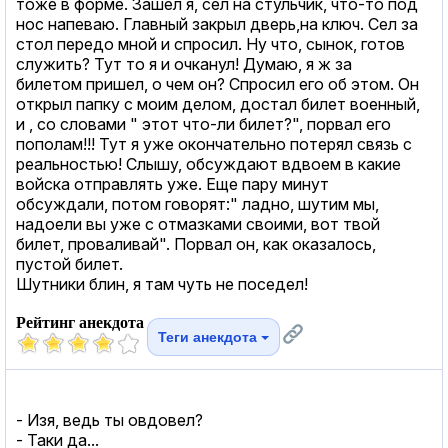
тоже в форме. Зашел я, сел на стульчик, что-то под
нос напеваю. Главный закрыл дверь,на ключ. Сел за
стол передо мной и спросил. Ну что, сынок, готов
служить? Тут то я и очканул! Думаю, я ж за
билетом пришел, о чем он? Спросил его об этом. Он
открыл папку с моим делом, достал билет военный,
и , со словами " этот что-ли билет?", порвал его
пополам!!! Тут я уже окончательно потерял связь с
реальностью! Слышу, обсуждают вдвоем в какие
войска отправлять уже. Еще пару минут
обсуждали, потом говорят:" ладно, шутим мы,
надоели вы уже с отмазками своими, вот твой
билет, проваливай". Порвал он, как оказалось,
пустой билет.
Шутники блин, я там чуть не поседел!
Рейтинг анекдота
Теги анекдота
- Изя, ведь ты овдовел?
- Таки да...