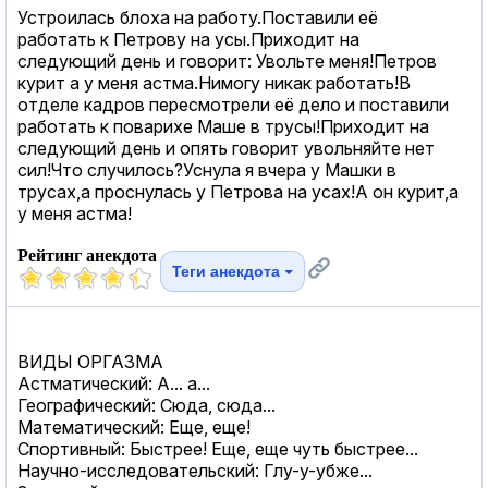
Устроилась блоха на работу.Поставили её
работать к Петрову на усы.Приходит на
следующий день и говорит: Увольте меня!Петров
курит а у меня астма.Нимогу никак работать!В
отделе кадров пересмотрели её дело и поставили
работать к поварихе Маше в трусы!Приходит на
следующий день и опять говорит увольняйте нет
сил!Что случилось?Уснула я вчера у Машки в
трусах,а проснулась у Петрова на усах!А он курит,а
у меня астма!
Рейтинг анекдота
Теги анекдота
ВИДЫ ОРГАЗМА
Астматический: А... а...
Географический: Сюда, сюда...
Математический: Еще, еще!
Спортивный: Быстрее! Еще, еще чуть быстрее...
Научно-исследовательский: Глу-у-убже...