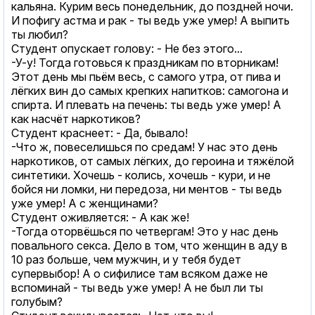
кальяна. Курим весь понедельник, до поздней ночи.
И пофигу астма и рак - ты ведь уже умер! А выпить
ты любил?
Студент опускает голову: - Не без этого...
-У-у! Тогда готовься к праздникам по вторникам!
Этот день мы пьём весь, с самого утра, от пива и
лёгких вин до самых крепких напитков: самогона и
спирта. И плевать на печень: ты ведь уже умер! А
как насчёт наркотиков?
Студент краснеет: - Да, бывало!
-Что ж, повеселишься по средам! У нас это день
наркотиков, от самых лёгких, до героина и тяжёлой
синтетики. Хочешь - колись, хочешь - кури, и не
бойся ни ломки, ни передоза, ни ментов - ты ведь
уже умер! А с женщинами?
Студент оживляется: - А как же!
-Тогда оторвёшься по четвергам! Это у нас день
повального cекcа. Дело в том, что женщин в аду в
10 раз больше, чем мужчин, и у тебя будет
супервыбор! А о сифилисе там всяком даже не
вспоминай - ты ведь уже умер! А не был ли ты
голубым?