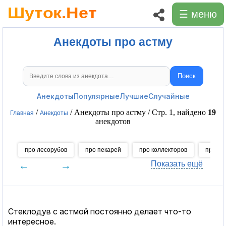
☰ меню
Анекдоты про астму
Поиск
Поиск анекдотов
Анекдоты
Популярные
Лучшие
Случайные
/
/ Анекдоты про астму / Стр. 1, найдено
19
Главная
Анекдоты
анекдотов
про лесорубов
про пекарей
про коллекторов
про ко
←
→
Показать ещё
Стеклодув с астмой постоянно делает что-то
интересное.