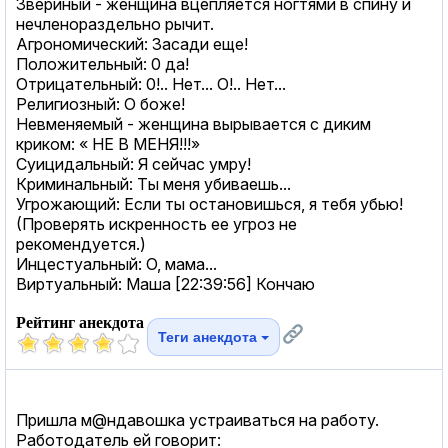
Звериный - женщина вцепляется ногтями в спину и
нечленораздельно рычит.
Агрономический: Засади еще!
Положительный: 0 да!
Отрицательный: 0!.. Нет... О!.. Нет...
Религиозный: О боже!
Невменяемый - женщина вырывается с диким
криком: « НЕ В МЕНЯ!!!»
Суицидальный: Я сейчас умру!
Криминальный: Ты меня убиваешь...
Угрожающий: Если ты остановишься, я тебя убью!
(Проверять искренность ее угроз не
рекомендуется.)
Инцестуальный: О, мама...
Виртуальный: Маша [22:39:56] Кончаю
Рейтинг анекдота
Теги анекдота
Пришла м@ндавошка устраиваться на работу.
Работодатель ей говорит: