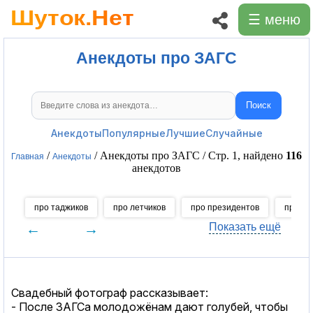
☰ меню
Анекдоты про ЗАГС
Поиск
Поиск анекдотов
Анекдоты
Популярные
Лучшие
Случайные
/
/ Анекдоты про ЗАГС / Стр. 1, найдено
116
Главная
Анекдоты
анекдотов
про таджиков
про летчиков
про президентов
про Пр
←
→
Показать ещё
Свадебный фотограф рассказывает:
- После ЗАГСа молодожёнам дают голубей, чтобы