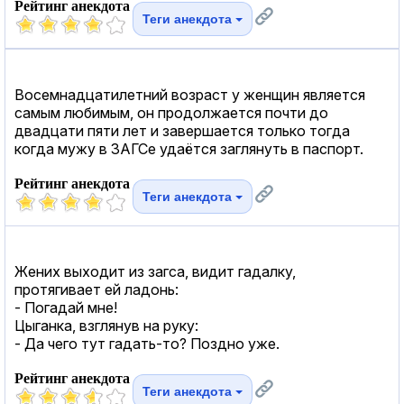
Рейтинг анекдота
Теги анекдота
Восемнадцатилетний возраст у женщин является
самым любимым, он продолжается почти до
двадцати пяти лет и завершается только тогда
когда мужу в ЗАГСе удаётся заглянуть в паспорт.
Рейтинг анекдота
Теги анекдота
Жених выходит из загса, видит гадалку,
протягивает ей ладонь:
- Погадай мне!
Цыганка, взглянув на руку:
- Да чего тут гадать-то? Поздно уже.
Рейтинг анекдота
Теги анекдота