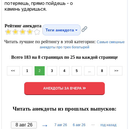
потеряешь, прямо пойдешь - о
камень ударишься.
Рейтинг анекдота
Теги анекдота
Читать лучшие по рейтингу в этой категории:
Самые смешные
анекдоты про трех богатырей
Всего 183 на 8 страницах по 25 на каждой странице
<<
1
2
3
4
5
...
8
>>
АНЕКДОТЫ ЗА ВЧЕРА
Читать анекдоты из прошлых выпусков:
→
···
7 авг 26
6 авг 26
год назад