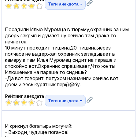
Теги анекдота
Посадили Илью Муромца в тюрьму,охранник за ним
дверь закрыл и думает ну сейчас там драка то
начнется.
10 минут проходит-тишина,20-тишина,через
полчаса не выдержал охранник заглядывает в
камеру,а там Илья Муромец сидит на параше и
спокойно ест.Охранник спрашивает,Что же ты
Илюшенька на параше то сидишь?
-Да вот говорит, петухом назначили,сейчас вот
доем и весь курятник пер@@бу.
Рейтинг анекдота
Теги анекдота
И крикнул богатырь могучий:
- Выходи, чудище поганое!