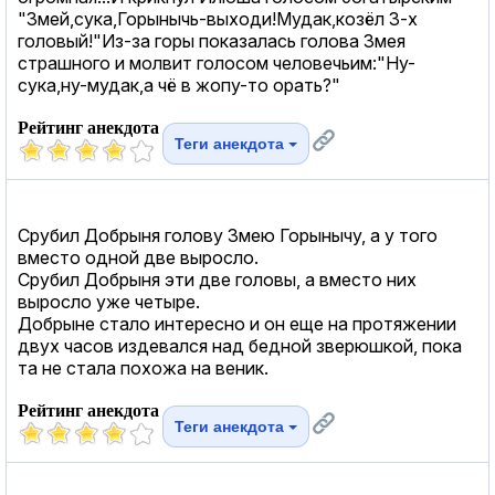
"Змей,сука,Горынычь-выходи!Мудак,козёл 3-х
головый!"Из-за горы показалась голова Змея
страшного и молвит голосом человечьим:"Ну-
сука,ну-мудак,а чё в жопу-то орать?"
Рейтинг анекдота
Теги анекдота
Срубил Добрыня голову Змею Горынычу, а у того
вместо одной две выросло.
Срубил Добрыня эти две головы, а вместо них
выросло уже четыре.
Добрыне стало интересно и он еще на протяжении
двух часов издевался над бедной зверюшкой, пока
та не стала похожа на веник.
Рейтинг анекдота
Теги анекдота