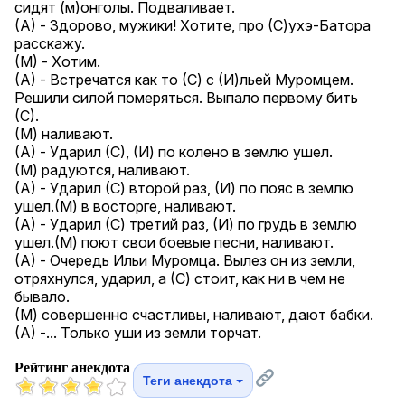
сидят (м)онголы. Подваливает.
(А) - Здорово, мужики! Хотите, про (С)ухэ-Батора
расскажу.
(М) - Хотим.
(А) - Встречатся как то (С) с (И)льей Муромцем.
Решили силой померяться. Выпало первому бить
(С).
(М) наливают.
(А) - Ударил (С), (И) по колено в землю ушел.
(М) радуются, наливают.
(А) - Ударил (С) второй раз, (И) по пояс в землю
ушел.(М) в восторге, наливают.
(А) - Ударил (С) третий раз, (И) по грудь в землю
ушел.(М) поют свои боевые песни, наливают.
(А) - Очередь Ильи Муромца. Вылез он из земли,
отряхнулся, ударил, а (С) стоит, как ни в чем не
бывало.
(М) совершенно счастливы, наливают, дают бабки.
(А) -... Только уши из земли торчат.
Рейтинг анекдота
Теги анекдота