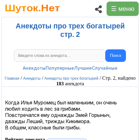
☰ меню
Анекдоты про трех богатырей
стр. 2
Поиск
Поиск анекдотов
Анекдоты
Популярные
Лучшие
Случайные
/
/
/ Стр. 2, найдено
Главная
Анекдоты
Анекдоты про трех богатырей
183
анекдота
Когда Илья Муромец был маленьким, он очень
любил ходить в лес за грибами.
Повстречался ему однажды Змей Горыныч,
дважды Леший, трижды Кикимора.
В общем, классные были грибы.
Рейтинг анекдота