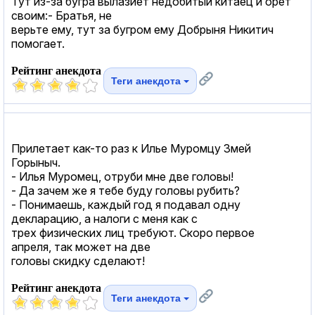
Тут из-за бугра вылазиет недобитый китаец и орет
своим:- Братья, не
верьте ему, тут за бугром ему Добрыня Никитич
помогает.
Рейтинг анекдота
Теги анекдота
Прилетает как-то раз к Илье Муромцу Змей
Горыныч.
- Илья Муромец, отруби мне две головы!
- Да зачем же я тебе буду головы рубить?
- Понимаешь, каждый год я подавал одну
декларацию, а налоги с меня как с
трех физических лиц требуют. Скоро первое
апреля, так может на две
головы скидку сделают!
Рейтинг анекдота
Теги анекдота