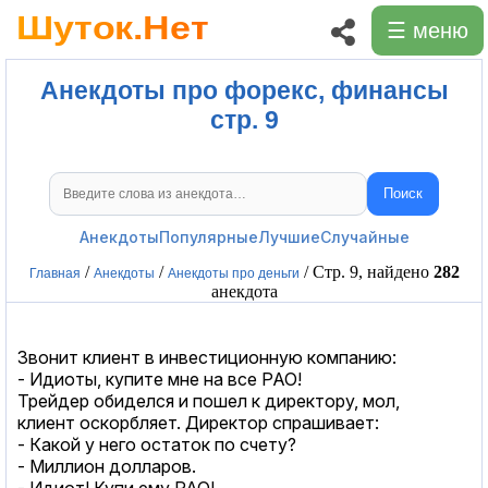
☰ меню
Анекдоты про форекс, финансы
стр. 9
Поиск
Поиск анекдотов
Анекдоты
Популярные
Лучшие
Случайные
/
/
/ Стр. 9, найдено
282
Главная
Анекдоты
Анекдоты про деньги
анекдота
Звонит клиент в инвестиционную компанию:
- Идиоты, купите мне на все РАО!
Трейдер обиделся и пошел к директору, мол,
клиент оскорбляет. Директор спрашивает:
- Какой у него остаток по счету?
- Миллион долларов.
- Идиот! Купи ему РАО!