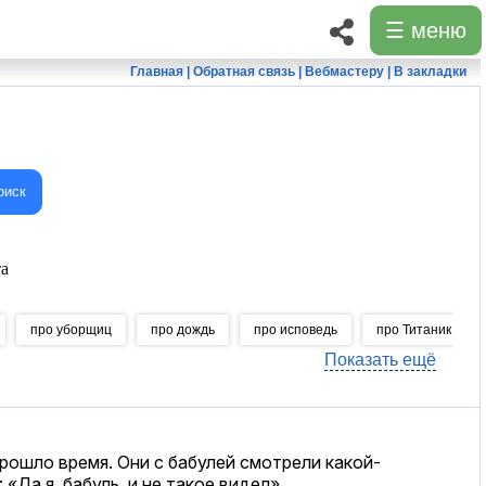
☰ меню
Главная
|
Обратная связь
|
Вебмастеру
|
В закладки
оиск
а
про уборщиц
про дождь
про исповедь
про Титаник
Показать ещё
Прошло время. Они с бабулей смотрели какой-
 «Да я, бабуль, и не такое видел»…