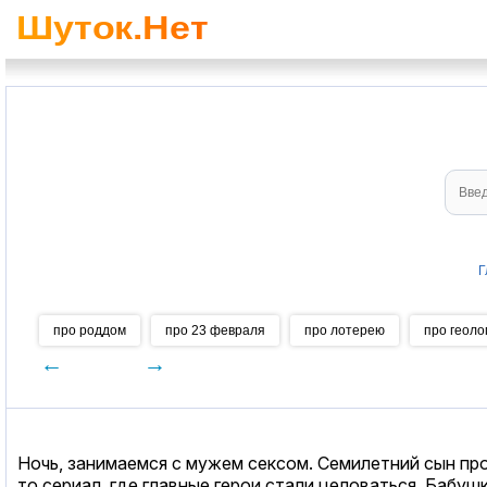
Г
про роддом
про 23 февраля
про лотерею
про геоло
←
→
Ночь, занимаемся с мужем сексом. Семилетний сын про
то сериал, где главные герои стали целоваться. Бабуш