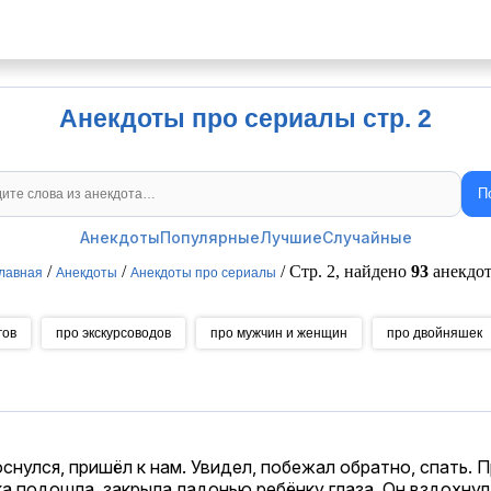
Анекдоты про сериалы стр. 2
П
Поиск анекдотов
Анекдоты
Популярные
Лучшие
Случайные
/
/
/ Стр. 2, найдено
93
анекдот
лавная
Анекдоты
Анекдоты про сериалы
гов
про экскурсоводов
про мужчин и женщин
про двойняшек
снулся, пришёл к нам. Увидел, побежал обратно, спать. 
ка подошла, закрыла ладонью ребёнку глаза. Он вздохнул: