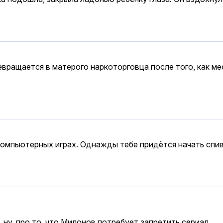
ревращается в матерого наркоторговца после того, как 
 компьютерных играх. Однажды тебе придётся начать спи
ну, про то, что Милонов потребует запретить сериал.