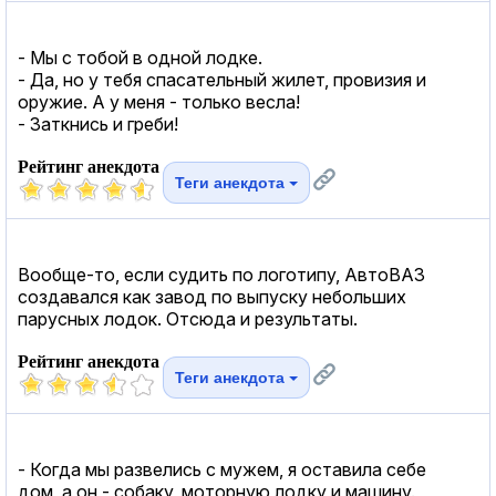
- Мы с тобой в одной лодке.
- Да, но у тебя спасательный жилет, провизия и
оружие. А у меня - только весла!
- Заткнись и греби!
Рейтинг анекдота
Теги анекдота
Вообще-то, если судить по логотипу, АвтоВАЗ
создавался как завод по выпуску небольших
парусных лодок. Отсюда и результаты.
Рейтинг анекдота
Теги анекдота
- Когда мы развелись с мужем, я оставила себе
дом, а он - собаку, моторную лодку и машину.