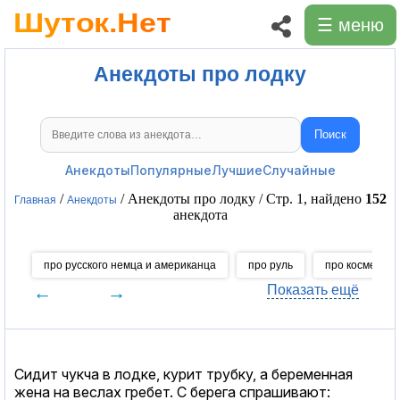
☰ меню
Анекдоты про лодку
Поиск
Поиск анекдотов
Анекдоты
Популярные
Лучшие
Случайные
/
/ Анекдоты про лодку / Стр. 1, найдено
152
Главная
Анекдоты
анекдота
про русского немца и американца
про руль
про косметику
←
→
Показать ещё
Сидит чукча в лодке, курит трубку, а беременная
жена на веслах гребет. С берега спрашивают: