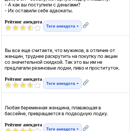
- А как вы поступили с деньгами?
- Их оставили себе адвокаты.
Рейтинг анекдота
Теги анекдота
Вы все еще считаете, что мужиков, в отличие от
женщин, труднее раскрутить на покупку по акции
со значительной скидкой. Так это вы им не
предлагали резиновые лодки, пиво и проституток.
Рейтинг анекдота
Теги анекдота
Любая беременная женщина, плавающая в
бассейне, превращается в подводную лодку.
Рейтинг анекдота
Теги анекдота