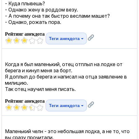
- Куда плывешь?
- Однако жену в роддом везу.
- А почему она так быстро веслами машет?
- Однако, рожать пора.
Рейтинг анекдота
Теги анекдота
Когда я был маленький, отец отплыл на лодке от
берега и кинул меня за борт.
Я доплыл до берега и написал на отца заявление в
милицию.
Так отец научил меня писать.
Рейтинг анекдота
Теги анекдота
Маленький челн - это небольшая лодка, а не то, что
вы сразу прочитали.