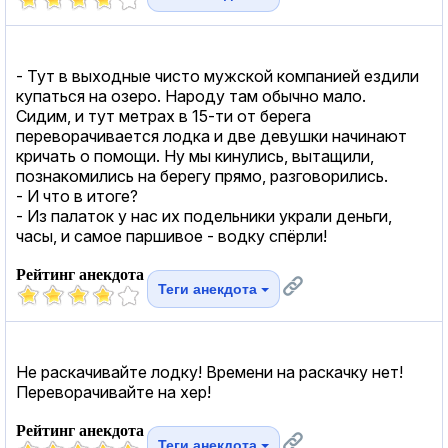
- Тут в выходные чисто мужской компанией ездили
купаться на озеро. Народу там обычно мало.
Сидим, и тут метрах в 15-ти от берега
переворачивается лодка и две девушки начинают
кричать о помощи. Ну мы кинулись, вытащили,
познакомились на берегу прямо, разговорились.
- И что в итоге?
- Из палаток у нас их подельники украли деньги,
часы, и самое паршивое - водку спёрли!
Рейтинг анекдота
Теги анекдота
Не раскачивайте лодку! Времени на раскачку нет!
Переворачивайте на хер!
Рейтинг анекдота
Теги анекдота