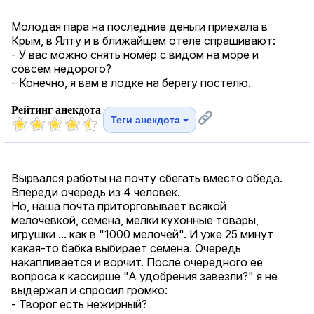
Молодая пара на последние деньги приехала в
Крым, в Ялту и в ближайшем отеле спрашивают:
- У вас можно снять номер с видом на море и
совсем недорого?
- Конечно, я вам в лодке на берегу постелю.
Рейтинг анекдота
Теги анекдота
Вырвался работы на почту сбегать вместо обеда.
Впереди очередь из 4 человек.
Но, наша почта приторговывает всякой
мелочевкой, семена, мелки кухонные товары,
игрушки ... как в "1000 мелочей". И уже 25 минут
какая-то бабка выбирает семена. Очередь
накапливается и ворчит. После очередного её
вопроса к кассирше "А удобрения завезли?" я не
выдержал и спросил громко:
- Творог есть нежирный?