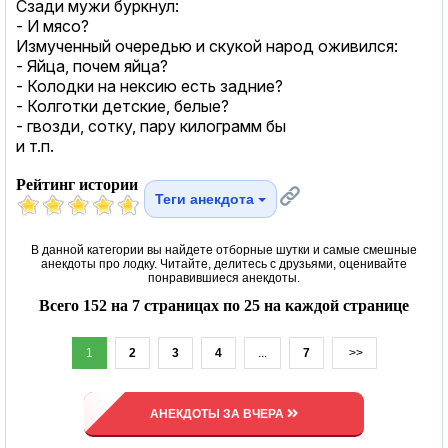
Сзади мужи буркнул:
- И мясо?
Измученный очередью и скукой народ оживился:
- Яйца, почем яйца?
- Колодки на нексию есть задние?
- Колготки детские, белые?
- гвозди, сотку, пару килограмм бы
и т.п.
Рейтинг истории
Теги анекдота
В данной категории вы найдете отборные шутки и самые смешные
анекдоты про лодку. Читайте, делитесь с друзьями, оценивайте
понравившиеся анекдоты.
Всего 152 на 7 страницах по 25 на каждой странице
1
2
3
4
...
7
>>
АНЕКДОТЫ ЗА ВЧЕРА