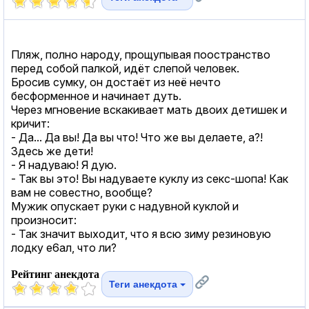
Пляж, полно народу, прощупывая поостранство
перед собой палкой, идёт слепой человек.
Бросив сумку, он достаёт из неё нечто
бесформенное и начинает дуть.
Через мгновение вскакивает мать двоих детишек и
кричит:
- Да... Да вы! Да вы что! Что же вы делаете, а?!
Здесь же дети!
- Я надуваю! Я дую.
- Так вы это! Вы надуваете куклу из секс-шопа! Как
вам не совестно, вообще?
Мужик опускает руки с надувной куклой и
произносит:
- Так значит выходит, что я всю зиму резиновую
лодку е6ал, что ли?
Рейтинг анекдота
Теги анекдота