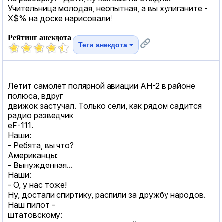
Учительница молодая, неопытная, а вы хулиганите -
Х$% на доске нарисовали!
Рейтинг анекдота
Теги анекдота
Летит самолет полярной авиации АН-2 в районе
полюса, вдруг
движок застучал. Только сели, как рядом садится
радио разведчик
еF-111.
Наши:
- Ребята, вы что?
Американцы:
- Вынужденная...
Наши:
- О, у нас тоже!
Ну, достали спиртику, распили за дружбу народов.
Наш пилот -
штатовскому: