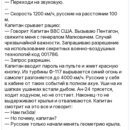
— Переходи на звуковую.
...
— Скорость 1200 км/ч, русские на расстоянии 100
м.
Капитан срывает рацию:
— Говорит Капитан ВВС США. Вызываю Пентагон,
свяжите меня с генералом Малковичем. Случай
чрезвычайной важности. Запрашиваю разрешение
на использование секретных военно-воздушных
технологий код 001786.
— Запрос разрешен.
Капитан вводит пароль на пульте и жмет красную
кнопку. Из турбины Ф-117 вырывается синий огонь и
самолет разгоняется до 4000 км/ч. Русские у себя
в кабине от таких событий в полном аxуе. Уши на их
шапках ушанках встали дыбом. Ан-24 трясется,
ходит ходуном, но не отстает. Наконец-то не
выдерживают крылья и отваливаются. Капитан
смотрит на это все и говорит:
— Нам пи3dа!
— Но почему, капитан?
— Русские только начали менять геометрию крыла.