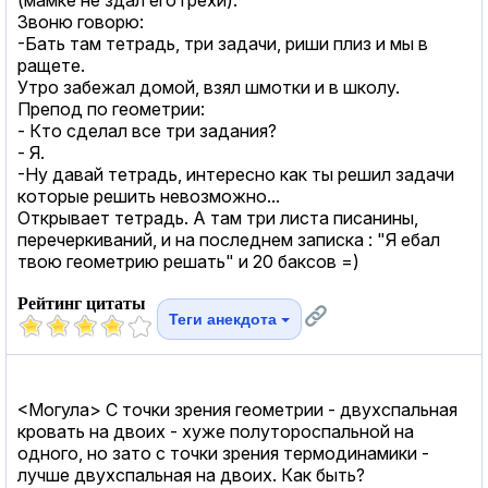
Звоню говорю:
-Бать там тетрадь, три задачи, риши плиз и мы в
ращете.
Утро забежал домой, взял шмотки и в школу.
Препод по геометрии:
- Кто сделал все три задания?
- Я.
-Ну давай тетрадь, интересно как ты решил задачи
которые решить невозможно...
Открывает тетрадь. А там три листа писанины,
перечеркиваний, и на последнем записка : "Я ебал
твою геометрию решать" и 20 баксов =)
Рейтинг цитаты
Теги анекдота
<Могула> С точки зрения геометрии - двухспальная
кровать на двоих - хуже полутороспальной на
одного, но зато с точки зрения термодинамики -
лучше двухспальная на двоих. Как быть?