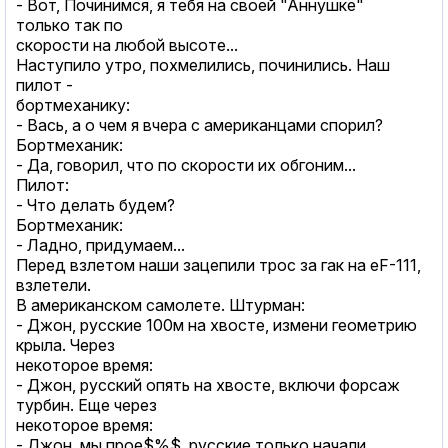
- Вот, Починимся, я тебя на своей "Аннушке"
только так по
скорости на любой высоте...
Наступило утро, похмелились, починились. Наш
пилот -
бортмеханику:
- Вась, а о чем я вчера с американцами спорил?
Бортмеханик:
- Да, говорил, что по скорости их обгоним...
Пилот:
- Что делать будем?
Бортмеханик:
- Ладно, придумаем...
Перед взлетом наши зацепили трос за гак на еF-111,
взлетели.
В американском самолете. Штурман:
- Джон, русские 100м на хвосте, измени геометрию
крыла. Через
некоторое время:
- Джон, русский опять на хвосте, включи форсаж
турбин. Еще через
некоторое время:
- Джон, мы прое$%$, русские только начали