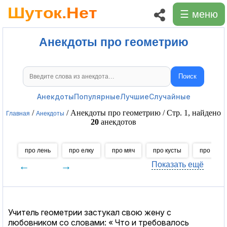
☰ меню
Анекдоты про геометрию
Поиск
Поиск анекдотов
Анекдоты
Популярные
Лучшие
Случайные
/
/ Анекдоты про геометрию / Стр. 1, найдено
Главная
Анекдоты
20
анекдотов
про лень
про елку
про мяч
про кусты
про жару
←
→
Показать ещё
Учитель геометрии застукал свою жену с
любовником со словами: « Что и требовалось