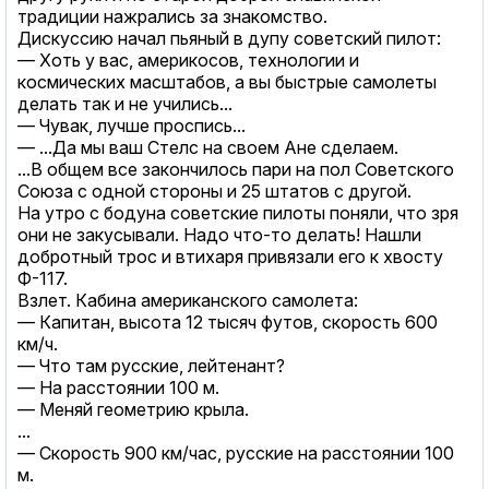
традиции нажрались за знакомство.
Дискуссию начал пьяный в дупу советский пилот:
— Хоть у вас, америкосов, технологии и
космических масштабов, а вы быстрые самолеты
делать так и не учились...
— Чувак, лучше проспись...
— ...Да мы ваш Стелс на своем Ане сделаем.
...В общем все закончилось пари на пол Советского
Союза с одной стороны и 25 штатов с другой.
На утро с бодуна советские пилоты поняли, что зря
они не закусывали. Надо что-то делать! Нашли
добротный трос и втихаря привязали его к хвосту
Ф-117.
Взлет. Кабина американского самолета:
— Капитан, высота 12 тысяч футов, скорость 600
км/ч.
— Что там русские, лейтенант?
— На расстоянии 100 м.
— Меняй геометрию крыла.
...
— Скорость 900 км/час, русские на расстоянии 100
м.