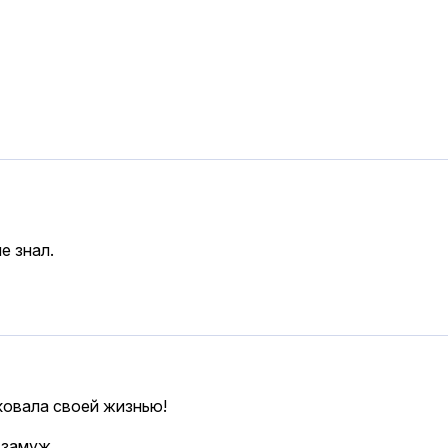
е знал.
сковала своей жизнью!
 замуж.