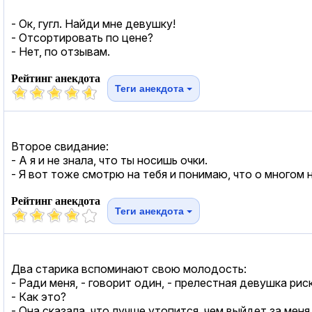
- Ок, гугл. Найди мне девушку!
- Отсортировать по цене?
- Нет, по отзывам.
Рейтинг анекдота
Теги анекдота
Второе свидание:
- А я и не знала, что ты носишь очки.
- Я вот тоже смотрю на тебя и понимаю, что о многом н
Рейтинг анекдота
Теги анекдота
Два старика вспоминают свою молодость:
- Ради меня, - говорит один, - прелестная девушка ри
- Как это?
- Она сказала, что лучше утопится, чем выйдет за меня