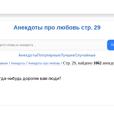
Анекдоты про любовь стр. 29
П
Поиск анекдотов
Анекдоты
Популярные
Лучшие
Случайные
/
/
/ Стр. 29, найдено
1062
анекдо
авная
Анекдоты
Анекдоты про любовь
огда-нибудь дорогие вам люди?