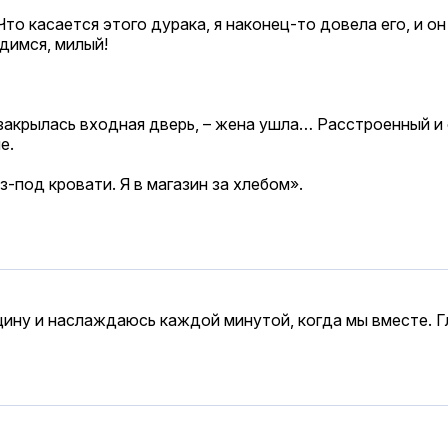
Что касается этого дурака, я наконец-то довела его, и он
идимся, милый!
закрылась входная дверь, – жена ушла… Расстроенный и с
е.
з-под кровати. Я в магазин за хлебом».
щину и наслаждаюсь каждой минутой, когда мы вместе. Гл