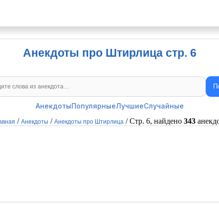
Анекдоты про Штирлица стр. 6
П
Поиск анекдотов
Анекдоты
Популярные
Лучшие
Случайные
/
/
/ Стр. 6, найдено
343
анекд
авная
Анекдоты
Анекдоты про Штирлица