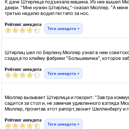
К даче Штирлица подъехала машина. Из нее вышел Мюл
двери. "Мне нужен Штирлиц,"-сказал Мюллер. "А меня 
третью неделю водил гестапо за нос.
Рейтинг анекдота
Теги анекдота
Штирлиц шел по Берлину.Мюллер узнал в нем советско
сзади,а по клейму фабрики "Большевичка", которое за
Рейтинг анекдота
Теги анекдота
Мюллер вызывает Штирлица и говорит: "Завтра коммуни
садится за стол и, не замечая удивленного взгляда М
Мюллер, прочитав этот рапорт,звонит Шелленбергу и г
Рейтинг анекдота
Теги анекдота