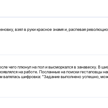
овку, взял в руки красное знамя и, распевая революцио
осле чего плюнул на пол и высморкался в занавеску. В ш
оявлялся на работе. Посланные на поиски гестаповцы на
ом валялась шифровка: "Задание выполнено успешно, мож