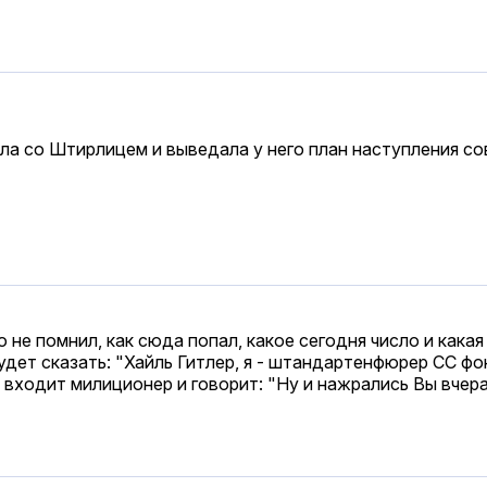
ла со Штирлицем и выведала у него план наступления со
не помнил, как сюда попал, какое сегодня число и какая
будет сказать: "Хайль Гитлер, я - штандартенфюрер СС ф
т входит милиционер и говорит: "Ну и нажрались Вы вчер