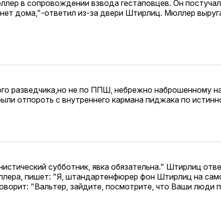
лер в сопровождении взвода гестаповцев. Он постучал 
нет дома,"-ответил из-за двери Штирлиц. Мюллер выруга
го разведчика,но не по ППШ, небрежно наброшенному на
были отпороть с внутреннего кармана пиджака по истинн
стический субботник, явка обязательна." Штирлиц отвеча
юллера, пишет: "Я, штандартенфюрер фон Штирлиц на сам
оворит: "Вальтер, зайдите, посмотрите, что Ваши люди 