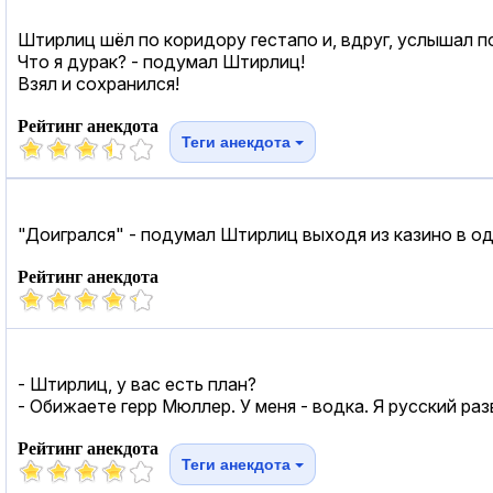
Штирлиц шёл по коридору гестапо и, вдруг, услышал п
Что я дурак? - подумал Штирлиц!
Взял и сохранился!
Рейтинг анекдота
Теги анекдота
"Доигрался" - подумал Штирлиц выходя из казино в од
Рейтинг анекдота
- Штирлиц, у вас есть план?
- Обижаете герр Мюллер. У меня - водка. Я русский раз
Рейтинг анекдота
Теги анекдота