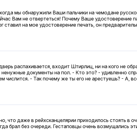
, когда мы обнаружили Ваши пальчики на чемодане русско
ейчас Вам не отвертеться! Почему Ваше удостоверение па
рг ставил на мое удостоверение печать, он предваритель
дверь распахивается, входит Штирлиц, ни на кого не обр
 ненужные документы на пол. - Кто это? - удивленно спр
 числится. - Так почему же ты его не арестуешь? - А, вс
о, что даже в рейхсканцелярии приходилось стоять в оче
да брал без очереди. Гестаповцы очень возмущались эти