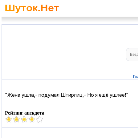
Гл
"Жена ушла,- подумал Штирлиц,- Но я ещё ушлее!"
Рейтинг анекдота