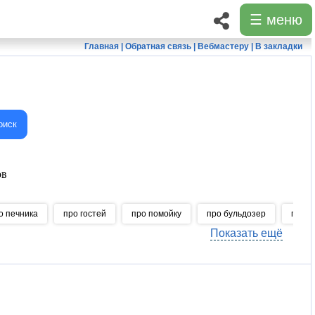
☰ меню
Главная
|
Обратная связь
|
Вебмастеру
|
В закладки
оиск
ов
о печника
про гостей
про помойку
про бульдозер
про м
Показать ещё