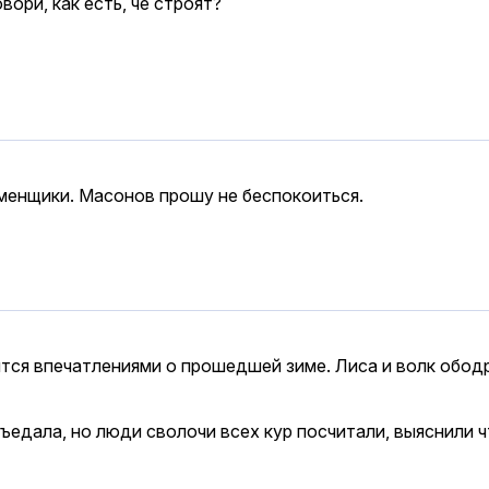
овори, как есть, че строят?
менщики. Масонов прошу не беспокоиться.
ятся впечатлениями о прошедшей зиме. Лиса и волк ободр
съедала, но люди сволочи всех кур посчитали, выяснили ч