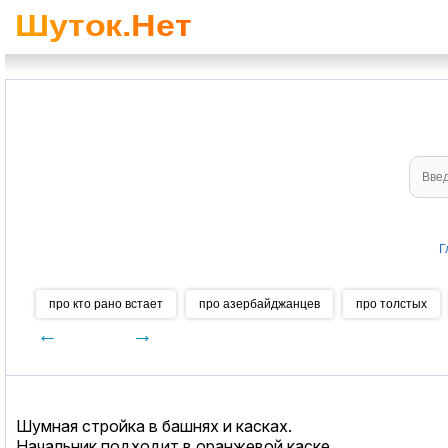
Г
про кто рано встает
про азербайджанцев
про толстых
←
→
Шумная стройка в башнях и касках.
Начальник подходит в оранжевой каске.