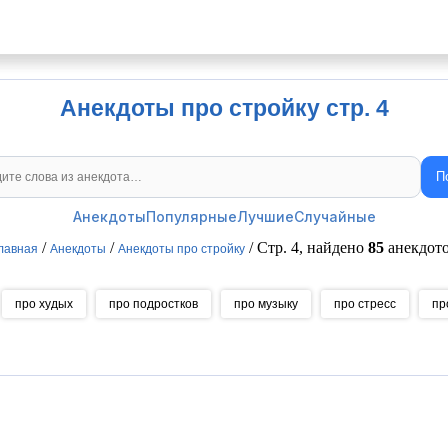
Анекдоты про стройку стр. 4
П
Поиск анекдотов
Анекдоты
Популярные
Лучшие
Случайные
/
/
/ Стр. 4, найдено
85
анекдот
лавная
Анекдоты
Анекдоты про стройку
про худых
про подростков
про музыку
про стресс
пр