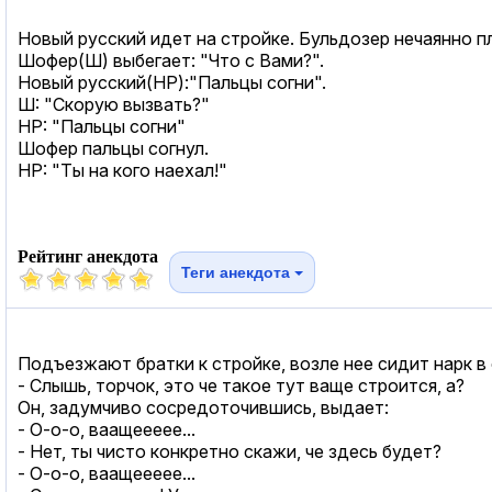
Новый русский идет на стройке. Бульдозер нечаянно п
Шофер(Ш) выбегает: "Что с Вами?".
Новый русский(НР):"Пальцы согни".
Ш: "Скорую вызвать?"
НР: "Пальцы согни"
Шофер пальцы согнул.
НР: "Ты на кого наехал!"
Рейтинг анекдота
Теги анекдота
Подъезжают братки к стройке, возле нее сидит нарк в
- Слышь, торчок, это че такое тут ваще строится, а?
Он, задумчиво сосредоточившись, выдает:
- О-о-о, ваащеееее...
- Нет, ты чисто конкретно скажи, че здесь будет?
- О-о-о, ваащеееее...