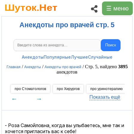
☰ меню
Анекдоты про врачей стр. 5
Поиск
Поиск анекдотов
Анекдоты
Популярные
Лучшие
Случайные
/
/
/ Стр. 5, найдено
3895
Главная
Анекдоты
Анекдоты про врачей
анекдотов
про Стоматологов
про Хирургов
про уринотерапию
←
→
Показать ещё
- Роза Самойловна, когда вы улыбаетесь, мне так и
хочется пригласить вас к себе!