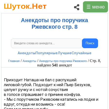
☰ меню
Анекдоты про поручика
Ржевского стр. 8
Поиск
Поиск анекдотов
Анекдоты
Популярные
Лучшие
Случайные
/
/
/ Стр. 8,
Главная
Анекдоты
Анекдоты про поручика Ржевского
найдено
541
анекдот
Приходит Наташа на бал с распухшей
лиловой губой. Подходит к ней Пьер Безухов,
целует ручку и с нотой сочуствия
в голосе спрашивает о причине конфуза.
- Мы с порутчиком Ржевским катались на лодке и
вдруг, откуда ни возьмись - оса!
Села мне прямо на губу.