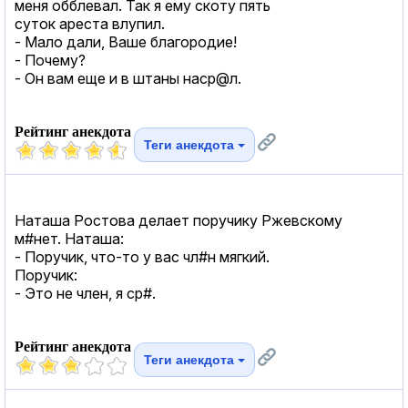
меня обблевал. Так я ему скоту пять
суток ареста влупил.
- Мало дали, Ваше благородие!
- Почему?
- Он вам еще и в штаны наср@л.
Рейтинг анекдота
Теги анекдота
Наташа Ростова делает поручику Ржевскому
м#нет. Наташа:
- Пoручик, что-то у вас чл#н мягкий.
Пoручик:
- Это не член, я ср#.
Рейтинг анекдота
Теги анекдота