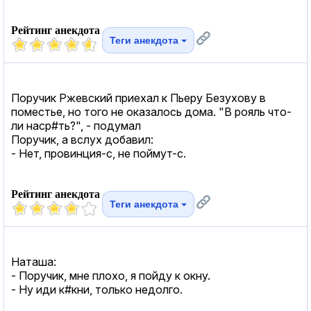
Рейтинг анекдота
Теги анекдота
Поручик Ржевский приехал к Пьеру Безухову в
поместье, но того не оказалось дома. "В рояль что-
ли наср#ть?", - подумал
Поручик, а вслух добавил:
- Hет, провинция-с, не поймут-с.
Рейтинг анекдота
Теги анекдота
Наташа:
- Поручик, мне плохо, я пойду к окну.
- Ну иди к#кни, только недолго.