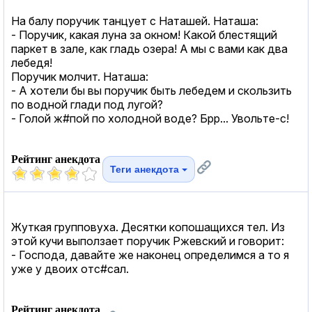
На балу поручик танцует с Наташей. Наташа:
- Поручик, какая луна за окном! Какой блестящий
паркет в зале, как гладь озера! А мы с вами как два
лебедя!
Поручик молчит. Наташа:
- А хотели бы вы поручик быть лебедем и скользить
по водной глади под лугой?
- Голой ж#пой по холодной воде? Брр... Увольте-с!
Рейтинг анекдота
Теги анекдота
Жуткая групповуха. Десятки копошащихся тел. Из
этой кучи выползает поручик Ржевский и говорит:
- Господа, давайте же наконец определимся а то я
уже у двоих отс#сал.
Рейтинг анекдота