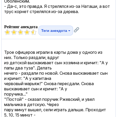
Оболенским.
- Да-с, это правда. Я стрелялся из-за Наташи, а вот
трус корнет стрелялся из-за дерева.
Рейтинг анекдота
Теги анекдота
Трое офицеров играли в карты дома у одного из
них. Только раздали, вдруг
из детской выскакивает сын хозяина и кричит: "А у
папы два туза". Делать
нечего - раздали по новой. Снова выскакивает сын
и кричит: "А у капитана
червовый марьяж!" Снова пересдали. Снова
выскакивает сын и кричит: "А у
поручика..."
"Постой" - сказал поручик Ржевский, и увел
мальчика в детскую. Через
пару минут вышел, сели играть дальше. Проходит
5, 10, 15 минут -