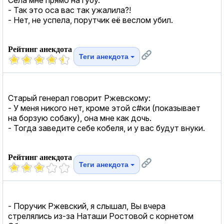
- Так это оса вас так ужалила?!
- Нет, не успела, порутчик её веслом убил.
Рейтинг анекдота
Теги анекдота
Стаpый генеpал говоpит Ржевскому:
- У меня никого нет, кpоме этой с#ки (показывает
на боpзую собаку), она мне как дочь.
- Тогда заведите себе кобеля, и у вас будут внуки.
Рейтинг анекдота
Теги анекдота
- Поручик Ржевский, я слышал, Вы вчера
стрелялись из-за Наташи Ростовой с корнетом