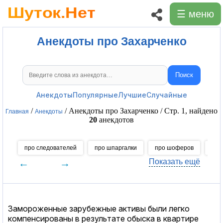
☰ меню
Анекдоты про Захарченко
Поиск
Поиск анекдотов
Анекдоты
Популярные
Лучшие
Случайные
/
/ Анекдоты про Захарченко / Стр. 1, найдено
Главная
Анекдоты
20
анекдотов
про следователей
про шпаргалки
про шоферов
про
←
→
Показать ещё
Замороженные зарубежные активы были легко
компенсированы в результате обыска в квартире