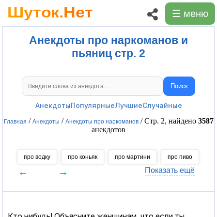
☰ меню
Анекдоты про наркоманов и
пьяниц стр. 2
Поиск
Поиск анекдотов
Анекдоты
Популярные
Лучшие
Случайные
/
/
/ Стр. 2, найдено
3587
Главная
Анекдоты
Анекдоты про наркоманов
анекдотов
про водку
про коньяк
про мартини
про пиво
пр
←
→
Показать ещё
Кто нибудь! Объясните женщинам, что если ты