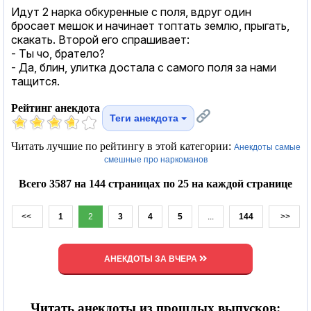
Идут 2 нарка обкуренные с поля, вдруг один
бросает мешок и начинает топтать землю, прыгать,
скакать. Второй его спрашивает:
- Ты чо, братело?
- Да, блин, улитка достала с самого поля за нами
тащится.
Рейтинг анекдота
Теги анекдота
Читать лучшие по рейтингу в этой категории:
Анекдоты самые
смешные про наркоманов
Всего 3587 на 144 страницах по 25 на каждой странице
<<
1
2
3
4
5
...
144
>>
АНЕКДОТЫ ЗА ВЧЕРА
Читать анекдоты из прошлых выпусков: