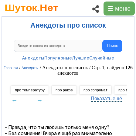
☰ меню
Анекдоты про список
Поиск
Поиск анекдотов
Анекдоты
Популярные
Лучшие
Случайные
/
/ Анекдоты про список / Стр. 1, найдено
126
Главная
Анекдоты
анекдотов
про температуру
про раков
про сопромат
про долг
←
→
Показать ещё
- Правда, что ты любишь только меня одну?
- Без сомнения! Вчера я ещё раз внимательно