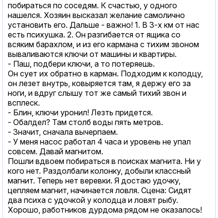
побираться по соседям. К счастью, у одного
нашелся. Хозяин высказал желание самолично
установить его. Дальше - важно! 1. В 3-х км от нас
есть психушка. 2. Он разгибается от ящика со
всяким барахлом, и из его кармана с тихим звоном
вываливаются ключи от машины и квартиры.
- Паш, подбери ключи, а то потеряешь.
Он сует их обратно в карман. Подходим к колодцу,
он лезет внутрь, ковыряется там, я держу его за
ноги, и вдруг слышу тот же самый тихий звон и
всплеск.
- Блин, ключи уронил! Лезть придется.
- Обалдел? Там столб воды пять метров.
- Значит, сначала вычерпаем.
- У меня насос работал 4 часа и уровень не упал
совсем. Давай магнитом.
Пошли вдвоем побираться в поисках магнита. Ни у
кого нет. Раздолбали колонку, добыли классный
магнит. Теперь нет веревки. Я достаю удочку,
цепляем магнит, начинается ловля. Сцена: Сидят
два психа с удочкой у колодца и ловят рыбу.
Хорошо, работников дурдома рядом не оказалось!