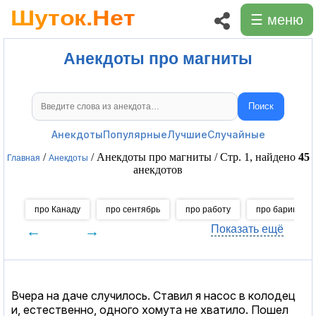
☰ меню
Анекдоты про магниты
Поиск
Поиск анекдотов
Анекдоты
Популярные
Лучшие
Случайные
/
/ Анекдоты про магниты / Стр. 1, найдено
45
Главная
Анекдоты
анекдотов
про Канаду
про сентябрь
про работу
про барина
←
→
Показать ещё
Вчера на даче случилось. Ставил я насос в колодец
и, естественно, одного хомута не хватило. Пошел