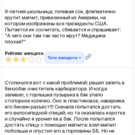
9-летняя школьница, попивая сок, флегматично
крутит магнит, привезенный из Америки, на
котором изображены все президенты США.
Пытается их сосчитать, сбивается и спрашивает:
"А чего они там так часто мрут? Медицина
плохая?"
Рейтинг анекдота
Теги анекдота
Столкнулся вот с какой проблемой: решил залить в
бензобак очиститель карбюратора. И когда
заливал, с горлышка пузырька в бак упало
стопорное колечко. Оно ж пластиковое, наверняка
его бензин разъест!!! Сначала попытался достать
его велосипедной спицей, но та оказалась коротка
и случайно я уронил ее в бак. После попытался
достать спицу с помощью магнита: взял магнит
побольше и опустил его в горловины ББ. Но не