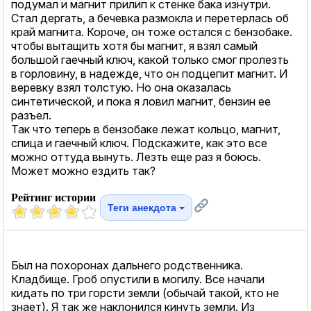
подумал и магнит прилип к стенке бака изнутри.
Стал дергать, а бечевка размокла и перетерлась об
край магнита. Короче, он тоже остался с бензобаке.
чтобы вытащить хотя бы магнит, я взял самый
большой гаечный ключ, какой только смог пролезть
в горловину, в надежде, что он подцепит магнит. И
веревку взял толстую. Но она оказалась
синтетической, и пока я ловил магнит, бензин ее
разъел.
Так что теперь в бензобаке лежат кольцо, магнит,
спица и гаечный ключ. Подскажите, как это все
можно оттуда вынуть. Лезть еще раз я боюсь.
Может можно ездить так?
Рейтинг истории
Теги анекдота
Был на похоронах дальнего родственника.
Кладбище. Гроб опустили в могилу. Все начали
кидать по три горсти земли (обычай такой, кто не
знает). Я так же наклонился кинуть земли. Из