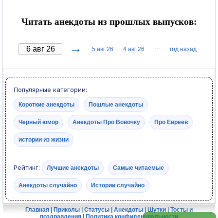
Читать анекдоты из прошлых выпусков:
→
···
5 авг 26
4 авг 26
год назад
Популярные категории:
Короткие анекдоты
Пошлые анекдоты
Черный юмор
Анекдоты Про Вовочку
Про Евреев
истории из жизни
Рейтинг:
Лучшие анекдоты
Самые читаемые
Анекдоты случайно
Истории случайно
Главная
|
Приколы
|
Статусы
|
Анекдоты
|
Шутки
|
Тосты и
поздравления
|
Политика конфиденциальности