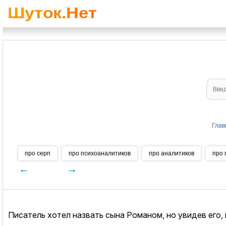
Глав
про серп
про психоаналитиков
про аналитиков
про 
←
→
Писатель хотел назвать сына Романом, но увидев его, по