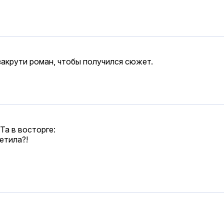
закрути роман, чтобы получился сюжет.
Та в восторге:
етила?!