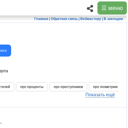
☰ меню
Главная
|
Обратная связь
|
Вебмастеру
|
В закладки
оиск
дота
ителей
про проценты
про преступников
про геометрию
Показать ещё
.