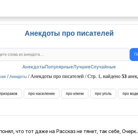
Анекдоты про писателей
П
Поиск анекдотов
Анекдоты
Популярные
Лучшие
Случайные
/
/ Анекдоты про писателей / Стр. 1, найдено
53
анек
ная
Анекдоты
призраков
про население
про ключи
про уголь
про вод
нял, что тот даже на Рассказ не тянет, так себе, Очерк..