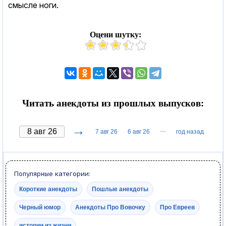
смысле ноги.
Оцени шутку:
Читать анекдоты из прошлых выпусков:
→
···
7 авг 26
6 авг 26
год назад
Популярные категории:
Короткие анекдоты
Пошлые анекдоты
Черный юмор
Анекдоты Про Вовочку
Про Евреев
истории из жизни