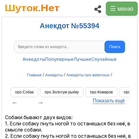
☰ меню
Анекдот №55394
Поиск
Поиск анекдотов
Анекдоты
Популярные
Лучшие
Случайные
/
/
/
Главная
Анекдоты
Анекдоты про животных
про Собак
про Золотую рыбку
про Комаров
про Коше
←
→
Показать ещё
Собаки бывают двух видов:
1. Если собаку пнуть ногой то останешься без неё, в
смысле собаки.
2. Если собаку пнуть ногой то останешься без неё, в