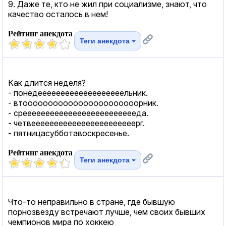
9. Даже те, кто не жил при социализме, знают, что
качество осталось в нем!
Рейтинг анекдота
Теги анекдота
Как длится неделя?
- понедееееееееееееееееееельник.
- втооооооооооооооооооооооорник.
- среееееееееееееееееееееееееда.
- четвееееееееееееееееееееееерг.
- пятницасубботавоскресенье.
Рейтинг анекдота
Теги анекдота
Что-то неправильно в стране, где бывшую
порнозвезду встречают лучше, чем своих бывших
чемпионов мира по хоккею