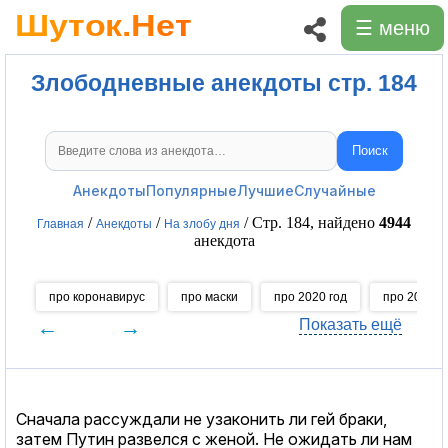
☰ меню
Злободневные анекдоты стр. 184
Поиск
Поиск анекдотов
Анекдоты
Популярные
Лучшие
Случайные
/
/
/ Стр. 184, найдено
4944
Главная
Анекдоты
На злобу дня
анекдота
про коронавирус
про маски
про 2020 год
про 2021 г
←
→
Показать ещё
Сначала рассуждали не узаконить ли гей браки,
затем Путин развелся с женой. Не ожидать ли нам