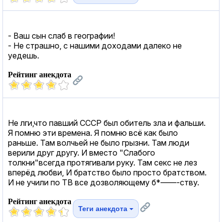
- Ваш сын слаб в географии!
- Не страшно, с нашими доходами далеко не
уедешь.
Рейтинг анекдота
Не лги,что павший СССР был обитель зла и фальши.
Я помню эти времена. Я помню всё как было
раньше. Там волчьей не было грызни. Там люди
верили друг другу. И вместо "Слабого
толкни"всегда протягивали руку. Там секc не лез
вперёд любви, И братство было просто братством.
И не учили по ТВ все дозволяющему б*––––-ству.
Рейтинг анекдота
Теги анекдота