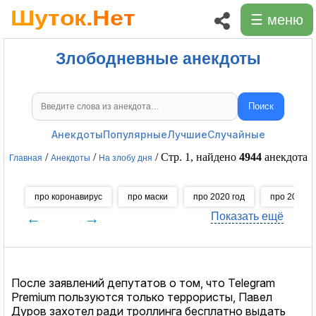
☰ меню
Злободневные анекдоты
Поиск
Поиск анекдотов
Анекдоты
Популярные
Лучшие
Случайные
/
/
/ Стр. 1, найдено
4944
анекдота
Главная
Анекдоты
На злобу дня
про коронавирус
про маски
про 2020 год
про 2021 г
←
→
Показать ещё
После заявлений депутатов о том, что Telegram
Premium пользуются только террористы, Павел
Дуров захотел ради троллинга бесплатно выдать