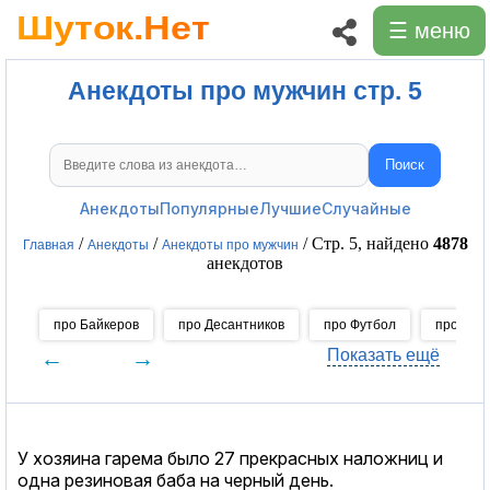
☰ меню
Анекдоты про мужчин стр. 5
Поиск
Поиск анекдотов
Анекдоты
Популярные
Лучшие
Случайные
/
/
/ Стр. 5, найдено
4878
Главная
Анекдоты
Анекдоты про мужчин
анекдотов
про Байкеров
про Десантников
про Футбол
про Хок
←
→
Показать ещё
У хозяина гарема было 27 прекрасных наложниц и
одна резиновая баба на черный день.