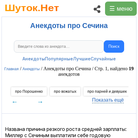
☰ меню
Анекдоты про Сечина
Поиск
Поиск анекдотов
Анекдоты
Популярные
Лучшие
Случайные
/
/ Анекдоты про Сечина / Стр. 1, найдено
19
Главная
Анекдоты
анекдотов
про Порошенко
про вожатых
про парней и девушек
←
→
Показать ещё
Названа причина резкого роста средней зарплаты:
Миллер с Сечиным выплатили себе годовую