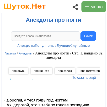
☰ меню
Анекдоты про ногти
Поиск
Поиск анекдотов
Анекдоты
Популярные
Лучшие
Случайные
/
/ Анекдоты про ногти / Стр. 1, найдено
82
Главная
Анекдоты
анекдота
про обувь
про ниндзя
про саблю
про гамбургеры
←
→
Показать ещё
- Дорогая, у тебя грязь под ногтем.
- Ах, дорогой, это я тебя по голове погладила.