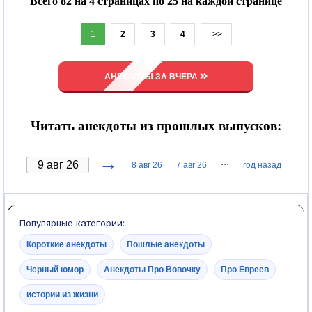
Всего 82 на 4 страницах по 25 на каждой странице
1
2
3
4
>>
АНЕКДОТЫ ЗА ВЧЕРА
Читать анекдоты из прошлых выпусков:
→
···
8 авг 26
7 авг 26
год назад
Популярные категории:
Короткие анекдоты
Пошлые анекдоты
Черный юмор
Анекдоты Про Вовочку
Про Евреев
истории из жизни